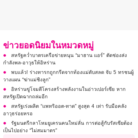
ข่าวยอดนิยมในหมวดหมู่
สหรัฐคว่ำบาตรเครือข่ายหนุน “มาฮาน แอร์” ตัดช่องส่ง
กำลังพล-อาวุธให้อิหร่าน
พบแล้ว! ร่างทารกถูกกรีดจากท้องแม่ดับสลด จับ 5 ทรชนผู้
วางแผน “ฆ่าแม่ชิงลูก”
อิหร่านขู่โจมตีโครงสร้างพลังงานในอ่าวเปอร์เซีย หาก
สหรัฐเปิดฉากถล่มอีก
สหรัฐเร่งผลิต “แพทริออต-ทาด” สูงสุด 4 เท่า รับมือคลัง
อาวุธร่อยหรอ
รัฐมนตรีกลาโหมยูเครนคนใหม่ลั่น การต่อสู้กับรัสเซียต้อง
เป็นไปอย่าง “ไม่สมมาตร”