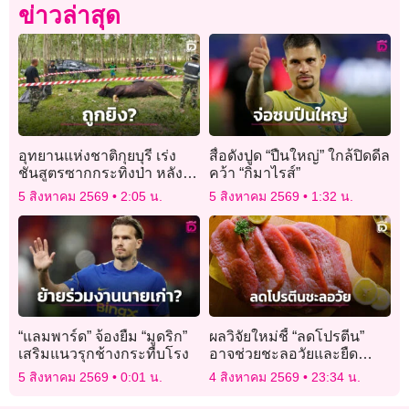
ข่าวล่าสุด
อุทยานแห่งชาติกุยบุรี เร่ง
สื่อดังปูด “ปืนใหญ่” ใกล้ปิดดีล
ชันสูตรซากกระทิงป่า หลัง
คว้า “กิมาไรส์”
พบรอยคล้ายกระสุนปืน
5 สิงหาคม 2569
2:05 น.
5 สิงหาคม 2569
1:32 น.
“แลมพาร์ด” จ้องยืม “มูดริก”
ผลวิจัยใหม่ชี้ “ลดโปรตีน”
เสริมแนวรุกช้างกระทืบโรง
อาจช่วยชะลอวัยและยืด
อายุขัยได้ดีกว่า
5 สิงหาคม 2569
0:01 น.
4 สิงหาคม 2569
23:34 น.