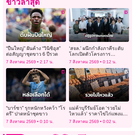
ข่าวล่าสุด
“ปืนใหญ่” ฝันค้าง “วินิซิอุส”
‘สจล.’ ผนึกกำลังภาคีระดับ
ต่อสัญญาชุดขาว 6 ปีรวด
โลกเปิดตัวโครงการ
“Farming Future, Together”
7 สิงหาคม 2569
2:17 น.
7 สิงหาคม 2569
0:12 น.
ปฏิรูปภาคเกษตรไทย
“บาร์ซา” รุกหนักหวังคว้า “โร
แม่ค้าบุรีรัมย์โอด ‘รวยไม่
ดรี” ปาดหน้าชุดขาว
ไหวแล้ว’ ราคาไข่ไก่แพงแตะ
ฟองละ 4 บาท
7 สิงหาคม 2569
0:10 น.
7 สิงหาคม 2569
0:02 น.