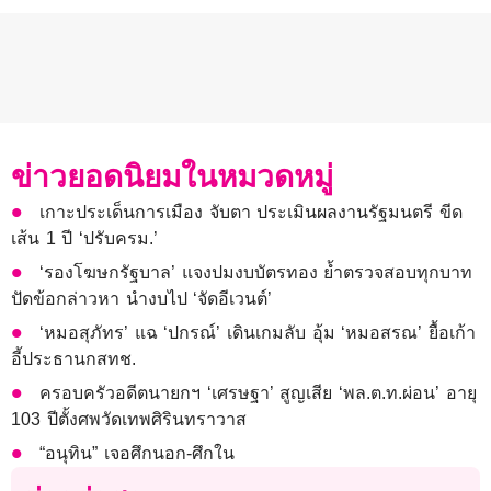
ข่าวยอดนิยมในหมวดหมู่
เกาะประเด็นการเมือง จับตา ประเมินผลงานรัฐมนตรี ขีด
เส้น 1 ปี ‘ปรับครม.’
‘รองโฆษกรัฐบาล’ แจงปมงบบัตรทอง ย้ำตรวจสอบทุกบาท
ปัดข้อกล่าวหา นำงบไป ‘จัดอีเวนต์’
‘หมอสุภัทร’ แฉ ‘ปกรณ์’ เดินเกมลับ อุ้ม ‘หมอสรณ’ ยื้อเก้า
อี้ประธานกสทช.
ครอบครัวอดีตนายกฯ ‘เศรษฐา’ สูญเสีย ‘พล.ต.ท.ผ่อน’ อายุ
103 ปีตั้งศพวัดเทพศิรินทราวาส
“อนุทิน” เจอศึกนอก-ศึกใน