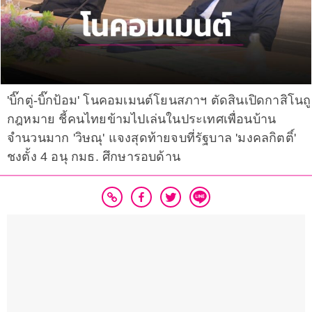
'บิ๊กตู่-บิ๊กป้อม' โนคอมเมนต์โยนสภาฯ ตัดสินเปิดกาสิโนถู
กฎหมาย ชี้คนไทยข้ามไปเล่นในประเทศเพื่อนบ้าน
จำนวนมาก 'วิษณุ' แจงสุดท้ายจบที่รัฐบาล 'มงคลกิตติ์'
ชงตั้ง 4 อนุ กมธ. ศึกษารอบด้าน