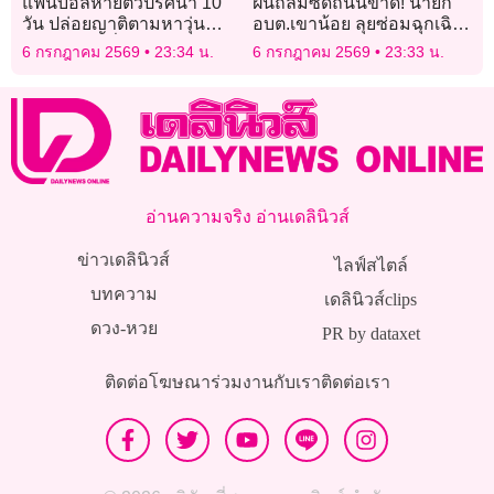
แฟนบอลหายตัวปริศนา 10
ฝนถล่มซัดถนนขาด! นายก
วัน ปล่อยญาติตามหาวุ่น
อบต.เขาน้อย ลุยซ่อมฉุกเฉิน
ขณะเจ้าตัวนั่งเชียร์บอลโลก
ชาวบ้านคาใจถนนส่อไม่ได้
6 กรกฎาคม 2569
23:34 น.
6 กรกฎาคม 2569
23:33 น.
สบายใจเฉิบ
มาตรฐาน
อ่านความจริง อ่านเดลินิวส์
ข่าวเดลินิวส์
ไลฟ์สไตล์
บทความ
เดลินิวส์clips
ดวง-หวย
PR by dataxet
ติดต่อโฆษณา
ร่วมงานกับเรา
ติดต่อเรา