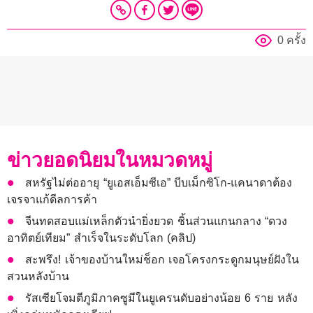
0 ครั้ง
ข่าวยอดนิยมในหมวดหมู่
สหรัฐไม่ต่ออายุ “ยูเอสเอ็มซีเอ” บีบเม็กซิโก-แคนาดาต้อง
เจรจาแก้ดีลการค้า
จีนทดสอบแม่เหล็กตัวนำยิ่งยวด ชิ้นส่วนแกนกลาง “ดวง
อาทิตย์เทียม” สำเร็จในระดับโลก (คลิป)
สะพรึง! เจ้าของบ้านใหม่ช็อก เจอโครงกระดูกมนุษย์ฝังใน
สวนหลังบ้าน
รัสเซียโจมตีภูมิภาคซูมีในยูเครนดับอย่างน้อย 6 ราย หลัง