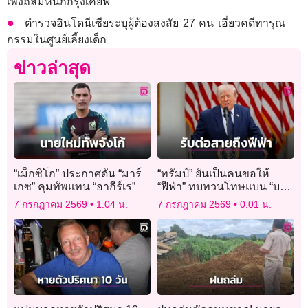
เพิ่งถล่มหนักกรุงเคียฟ
ตำรวจอินโดนีเซียระบุผู้ต้องสงสัย 27 คน เอี่ยวคดีทารุณ
กรรมในศูนย์เลี้ยงเด็ก
ข่าวล่าสุด
“เม็กซิโก” ประกาศดัน “มาร์
“ทรัมป์” ยันเป็นคนขอให้
เกซ” คุมทัพแทน “อากีร์เร”
“ฟีฟ่า” ทบทวนโทษแบน “บา
โลกุน”
7 กรกฎาคม 2569
1:04 น.
7 กรกฎาคม 2569
0:01 น.