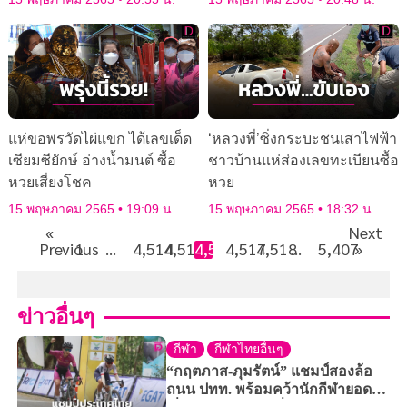
แห่ขอพรวัดไผ่แขก ได้เลขเด็ด
‘หลวงพี่’ซิ่งกระบะชนเสาไฟฟ้า
เซียมซียักษ์ อ่างน้ำมนต์ ซื้อ
ชาวบ้านแห่ส่องเลขทะเบียนซื้อ
หวยเสี่ยงโชค
หวย
15 พฤษภาคม 2565
19:09 น.
15 พฤษภาคม 2565
18:32 น.
«
Next
Previous
1
…
4,514
4,515
4,516
4,517
4,518
…
5,407
»
ข่าวอื่นๆ
กีฬา
กีฬาไทยอื่นๆ
“กฤตภาส-ภุมรัตน์” แชมป์สองล้อ
ถนน ปทท. พร้อมคว้านักกีฬายอด