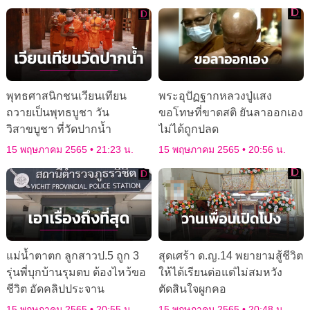
พุทธศาสนิกชนเวียนเทียน
พระอุปัฏฐากหลวงปู่แสง
ถวายเป็นพุทธบูชา วัน
ขอโทษที่ขาดสติ ยันลาออกเอง
วิสาขบูชา ที่วัดปากน้ำ
ไม่ได้ถูกปลด
15 พฤษภาคม 2565
21:23 น.
15 พฤษภาคม 2565
20:56 น.
แม่น้ำตาตก ลูกสาวป.5 ถูก 3
สุดเศร้า ด.ญ.14 พยายามสู้ชีวิต
รุ่นพี่บุกบ้านรุมตบ ต้องไหว้ขอ
ให้ได้เรียนต่อแต่ไม่สมหวัง
ชีวิต อัดคลิปประจาน
ตัดสินใจผูกคอ
15 พฤษภาคม 2565
20:55 น.
15 พฤษภาคม 2565
20:48 น.