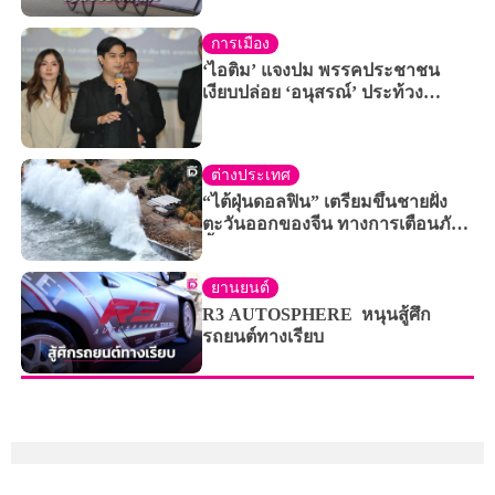
เยี่ยมปี 2569 “ผอ.เขื่อนภูมิพล”
พร้อมรับเจ้าภาพต่อปี 2570
การเมือง
‘ไอติม’ แจงปม พรรคประชาชน
เงียบปล่อย ‘อนุสรณ์’ ประท้วง
รัฐสภาต้อนรับ ‘มิน ออง ไลง์’ อยู่คน
เดียว
ต่างประเทศ
“ไต้ฝุ่นดอลฟิน” เตรียมขึ้นชายฝั่ง
ตะวันออกของจีน ทางการเตือนภัย
น้ำท่วม-ดินถล่ม
ยานยนต์
R3 AUTOSPHERE หนุนสู้ศึก
รถยนต์ทางเรียบ