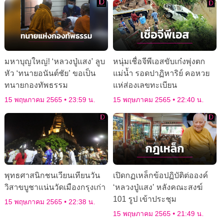
มหาบุญใหญ่! ‘หลวงปู่แสง’ ลูบ
หนุ่มเชื่อจีพีเอสขับเก๋งพุ่งตก
หัว ‘ทนายอนันต์ชัย’ ขอเป็น
แม่น้ำ รอดปาฏิหาริย์ คอหวย
ทนายกองทัพธรรม
แห่ส่องเลขทะเบียน
15 พฤษภาคม 2565
23:59 น.
15 พฤษภาคม 2565
22:40 น.
พุทธศาสนิกชนเวียนเทียนวัน
เปิดกฏเหล็กข้อปฏิบัติต่อองค์
วิสาขบูชาแน่นวัดเมืองกรุงเก่า
‘หลวงปู่แสง’ หลังคณะสงฆ์
101 รูป เข้าประชุม
15 พฤษภาคม 2565
22:38 น.
15 พฤษภาคม 2565
21:49 น.