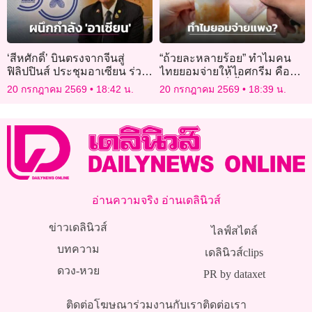
‘สีหศักดิ์’ บินตรงจากจีนสู่
“ถ้วยละหลายร้อย” ทำไมคน
ฟิลิปปินส์ ประชุมอาเซียน ร่วม
ไทยยอมจ่ายให้ไอศกรีม คือ
สกัดสแกมเมอร์-ภัยคุกคาม
ความหรูหราที่เอื้อมถึงหรือแค่
20 กรกฎาคม 2569
18:42 น.
20 กรกฎาคม 2569
18:39 น.
ใหม่
แพงเกินจริง?
อ่านความจริง อ่านเดลินิวส์
ข่าวเดลินิวส์
ไลฟ์สไตล์
บทความ
เดลินิวส์clips
ดวง-หวย
PR by dataxet
ติดต่อโฆษณา
ร่วมงานกับเรา
ติดต่อเรา