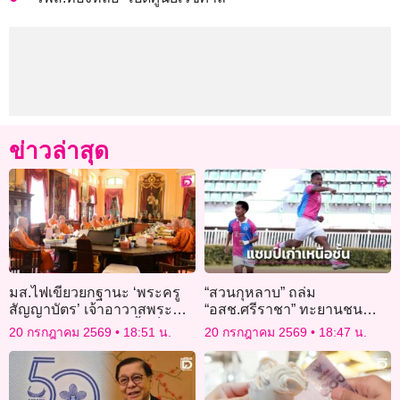
ข่าวล่าสุด
มส.ไฟเขียวยกฐานะ ‘พระครู
“สวนกุหลาบ” ถล่ม
สัญญาบัตร’ เจ้าอาวาสพระ
“อสช.ศรีราชา” ทะยานชน
อารามหลวง 22 วัด ขึ้นเป็น
“กท.คริสเตียน” เกมชิงดำ “ศึก
20 กรกฎาคม 2569
18:51 น.
20 กรกฎาคม 2569
18:47 น.
‘พระครูชั้นเอก’
เดลินิวส์ คัพ 2026” 24 ก.ค.นี้