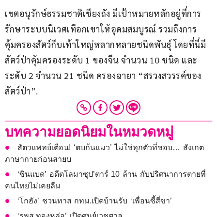
เขตอนุรักษ์ธรรมชาติเชียงถัง มีเป้าหมายหลักอยู่ที่การ
รักษาระบบนิเวศเทือกเขาให้อุดมสมบูรณ์ รวมถึงการ
คุ้มครองสัตว์กีบเท้าใหญ่หลากหลายชนิดพันธุ์ โดยที่นี่มี
สัตว์ป่าคุ้มครองระดับ 1 ของจีน จำนวน 10 ชนิด และ
ระดับ 2 จำนวน 21 ชนิด ครองฉายา “สรวงสวรรค์ของ
สัตว์ป่า”.
บทความยอดนิยมในหมวดหมู่
สัตวแพทย์เตือน! ‘ตบก้นแมว’ ไม่ใช่ทุกตัวที่ชอบ… สังเกต
ภาษากายก่อนสายบ
‘ซินแบด’ อดีตโลมาซุป’ตาร์ 10 ล้าน กับปริศนาการตายที่
คนไทยไม่เคยลืม
‘โกฮัง’ ชวนทาส กทม.เปิดบ้านรับ ‘เพื่อนซี้สี่ขา’
‘รพส.ทองหล่อ’ เปิดศูนย์เวชศาล