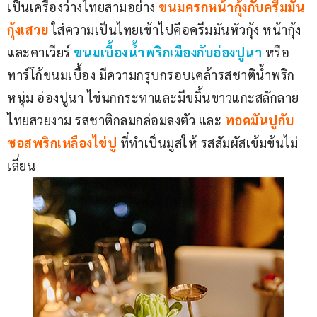
เป็นเครื่องว่างไทยสามอย่าง 
ขนมครกหน้ากุ้งกับครีมมัน
กุ้งเสวย
 ใส่ความเป็นไทยเข้าไปคือครีมมันหัวกุ้ง หน้ากุ้ง
และคาเวียร์ 
ขนมเบื้องนํ้าพริกเมืองกับอ่องปูนา
 หรือ
ทาร์โก้ขนมเบื้อง มีความกรุบกรอบเคล้ารสชาตินํ้าพริก
หนุ่ม อ่องปูนา ไข่นกกระทาและมีขมิ้นขาวแกะสลักลาย
ไทยสวยงาม รสชาติกลมกล่อมลงตัว และ
ทอดมันปูกับ
ซอสพริกเหลืองไข่ปู 
ที่ทำเป็นมูสให้ รสสัมผัสเข้มข้นไม่
เลี่ยน