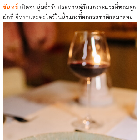
จันทร์
เป็ดอบนุ่มฉํ่ารับประทานคู่กับแกงระแวงที่หอมลูก
ผักชี ยี่หร่าและตะไคร้ในนํ้าแกงที่ออกรสชาติกลมกล่อม