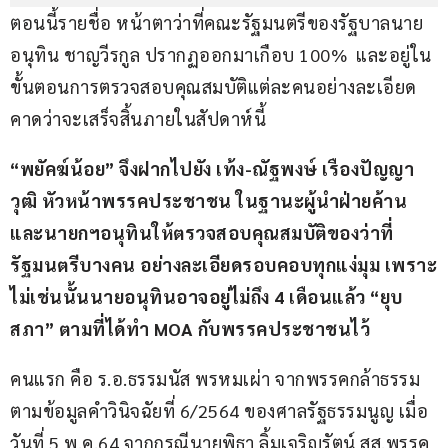
ตอนนี้รายชื่อ หน้าตาว่าที่คณะรัฐมนตรีของรัฐบาลนาย
อนุทิน ชาญวีรกูล ปรากฏออกมาเกือบ 100%  และอยู่ใน
ขั้นตอนการตรวจสอบคุณสมบัติแต่ละคนอย่างละเอียด 
คาดว่าจะเสร็จสิ้นภายในสัปดาห์นี้
“พยัคฆ์น้อย” จึงฝากไปยัง เท้ง-ณัฐพงษ์ เรืองปัญญา
วุฒิ หัวหน้าพรรคประชาชน ในฐานะผู้นำฝ่ายค้าน 
และนายกฯอนุทินให้ตรวจสอบคุณสมบัติของว่าที่
รัฐมนตรีบางคน อย่างละเอียดรอบคอบทุกแง่มุม เพราะ
ไม่เช่นนั้นนายอนุทินอาจอยู่ไม่ถึง 4 เดือนแล้ว “ยุบ
สภา” ตามที่ได้ทำ MOA กับพรรคประชาชนไว้
คนแรก คือ ร.อ.ธรรมนัส พรหมเผ่า จากพรรคกล้าธรรม 
ตามข้อมูลคำวินิจฉัยที่ 6/2564 ของศาลรัฐธรรมนูญ เมื่อ
วันที่ 5 พ.ค.64 จากกรณีนายพิธา ลิ้มเจริญรัตน์ สส.พรรค