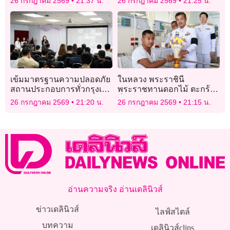
26 กรกฎาคม 2569
21:37 น.
26 กรกฎาคม 2569
21:25 น.
ขาดลอย
ยังไม่ได้!
เข้มมาตรฐานความปลอดภัย
ในหลวง พระราชินี
สถานประกอบการทั่วกรุงเปิด
พระราชทานดอกไม้ ตะกร้า
ระบบประเมินตนเองป้องกัน
สิ่งของพระราชทาน แก่กำลัง
26 กรกฎาคม 2569
21:20 น.
26 กรกฎาคม 2569
21:15 น.
เหตุซ้ำรอย
พลที่ได้รับบาดเจ็บขณะปฏิบัติ
หน้าที่
อ่านความจริง อ่านเดลินิวส์
ข่าวเดลินิวส์
ไลฟ์สไตล์
บทความ
เดลินิวส์clips