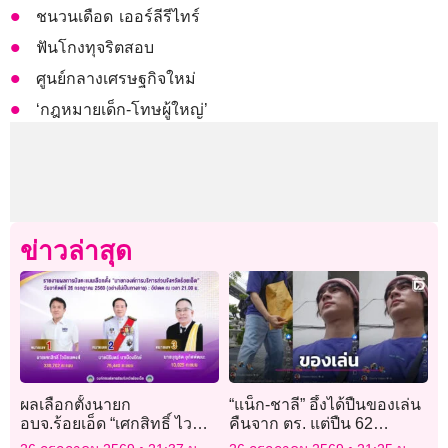
ชนวนเดือด เออร์ลีรีไทร์
ฟันโกงทุจริตสอบ
ศูนย์กลางเศรษฐกิจใหม่
‘กฎหมายเด็ก-โทษผู้ใหญ่’
ข่าวล่าสุด
ผลเลือกตั้งนายก
“แน็ก-ชาลี” อึ้งได้ปืนของเล่น
อบจ.ร้อยเอ็ด “เศกสิทธิ์ ไว
คืนจาก ตร. แต่ปืน 62
นิยมพงศ์” แชมป์เก่าชนะ
กระบอก ของมีค่าหลายล้าน