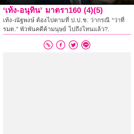
‘เท้ง-อนุทิน’ มาตรา160 (4)(5)
เท้ง-ณัฐพงษ์ ต้องไปตามที่ ป.ป.ช. ว่ากรณี “ว่าที่
รมต.” พัวพันคดีค้ามนุษย์ ไปถึงไหนแล้ว?.