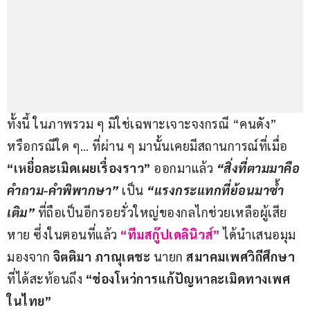
ทั้งนี้ ในภาพรวม ๆ มิใช่เฉพาะเจาะจงกรณี “คนดัง” 
หรือกรณีใด ๆ… ที่ผ่าน ๆ มานั้นเคยมีสถานการณ์ที่เมื่อ 
“เหยื่อละเมิดเผยเรื่องราว”
 ออกมาแล้ว 
“สิ่งที่ตามมาคือ
คำถาม-คำพิพากษา”
 เป็น 
“แรงกระแทกที่ย้อนมาซ้ำ
เติม”
 ที่ถือเป็นอีกรอยรั่วใหญ่ของกลไกช่วยเหลือผู้เสีย
หาย ซึ่งในตอนที่แล้ว
“ทีมสกู๊ปเดลินิวส์”
ได้นำเสนอมุม
มองจาก 
จิตติมา ภาณุเตชะ 
นายก
 สมาคมเพศวิถีศึกษา
ที่ได้สะท้อนถึง 
“ช่องโหว่การแก้ปัญหาละเมิดทางเพศ
ในไทย”