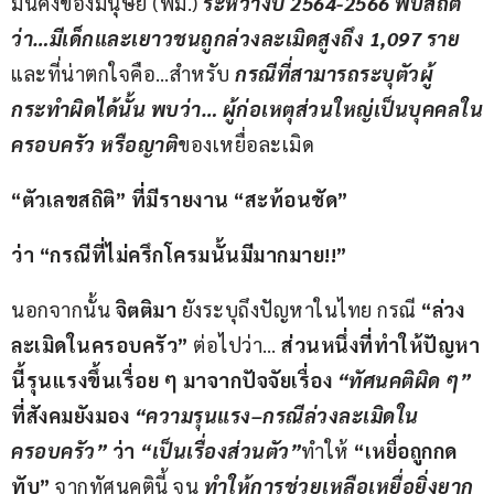
มั่นคงของมนุษย์ (พม.) 
ระหว่างปี 
2564-2566 
พบสถิติ
ว่า
…
มีเด็กและเยาวชนถูกล่วงละเมิดสูงถึง 
1,097 
ราย
และที่น่าตกใจคือ…สำหรับ 
กรณีที่สามารถระบุตัวผู้
กระทำผิดได้นั้น พบว่า
… 
ผู้ก่อเหตุส่วนใหญ่เป็นบุคคลใน
ครอบครัว หรือญาติ
ของเหยื่อละเมิด
“
ตัวเลขสถิติ” ที่มีรายงาน “สะท้อนชัด”
ว่า “กรณีที่ไม่ครึกโครมนั้นมีมากมาย
!!”
นอกจากนั้น 
จิตติมา
 ยังระบุถึงปัญหาในไทย กรณี 
“ล่วง
ละเมิดในครอบครัว”
 ต่อไปว่า… 
ส่วนหนึ่งที่ทำให้ปัญหา
นี้รุนแรงขึ้นเรื่อย ๆ มาจากปัจจัยเรื่อง 
“ทัศนคติผิด ๆ”
ที่สังคมยังมอง 
“ความรุนแรง
–
กรณีล่วงละเมิดใน
ครอบครัว”
 ว่า 
“เป็นเรื่องส่วนตัว”
ทำให้ 
“เหยื่อถูกกด
ทับ”
 จากทัศนคตินี้ จน 
ทำให้การช่วยเหลือเหยื่อยิ่งยาก