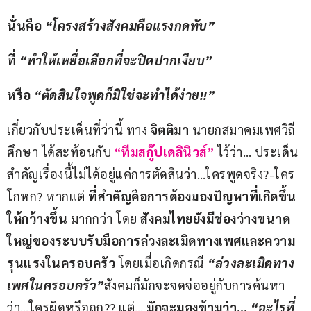
นั่นคือ 
“โครงสร้างสังคมคือแรงกดทับ”
ที่ 
“ทำให้เหยื่อเลือกที่จะปิดปากเงียบ”
หรือ 
“ตัดสินใจพูดก็มิใช่จะทำได้ง่าย
!!”
เกี่ยวกับประเด็นที่ว่านี้ ทาง 
จิตติมา 
นายกสมาคมเพศวิถี
ศึกษา ได้สะท้อนกับ 
“ทีมสกู๊ปเดลินิวส์”
 ไว้ว่า… ประเด็น
สำคัญเรื่องนี้ไม่ได้อยู่แค่การตัดสินว่า…ใครพูดจริง?-ใคร
โกหก? หากแต่ 
ที่สำคัญคือการต้องมองปัญหาที่เกิดขึ้น
ให้กว้างขึ้น 
มากกว่า โดย 
สังคมไทยยังมีช่องว่างขนาด
ใหญ่ของระบบรับมือการล่วงละเมิดทางเพศและความ
รุนแรงในครอบครัว
 โดยเมื่อเกิดกรณี 
“ล่วงละเมิดทาง
เพศในครอบครัว”
สังคมก็มักจะจดจ่ออยู่กับการค้นหา
ว่า…ใครผิดหรือถูก?? แต่… 
มักจะมองข้ามว่า… 
“อะไรที่