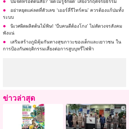
ปมจิตหรือติดนิสัย? ‘ผิดไม่รู้จักผิด’ เสี่ยงวิกฤติจริยธรรม
อย่าหยุดแค่ลดที่ตัวเลข ‘เออร์ลี่รีไทร์คน’ ควรต้องแก้ปมทั้ง
ระบบ
นิเวศผิดผลิตต้นไม้พิษ! ‘บีบคนดีต้องโกง’ ไม่ตัดวงจรสังคม
พังแน่
เสริมสร้างภูมิคุ้มกันทางสุขภาวะของเด็กและเยาวชน ใน
การป้องกันพฤติกรรมเสี่ยงต่อการสูบบุหรี่ไฟฟ้า
ข่าวล่าสุด