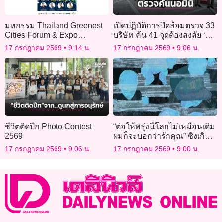
มหกรรม Thailand Greenest
เปิดปฏิบัติการปิดล้อมตรวจ 33
Cities Forum & Expo
บริษัท ค้น 41 จุดต้องสงสัย ‘นอ
2026@Phuket
มินี’ ในชลบุรี สอบถือครอง
17 กรกฎาคม 2569
9:14 น.
17 กรกฎาคม 2569
9:06 น.
ที่ดินในพัทยา
ชีวิตติดปีก Photo Contest
“ต่อให้พรุ่งนี้โลกไม่เหมือนเดิม
2569
ผมก็จะบอกว่ารักคุณ” ซิงเกิล
ใหม่จาก “Unkle T.”
17 กรกฎาคม 2569
9:06 น.
17 กรกฎาคม 2569
9:00 น.