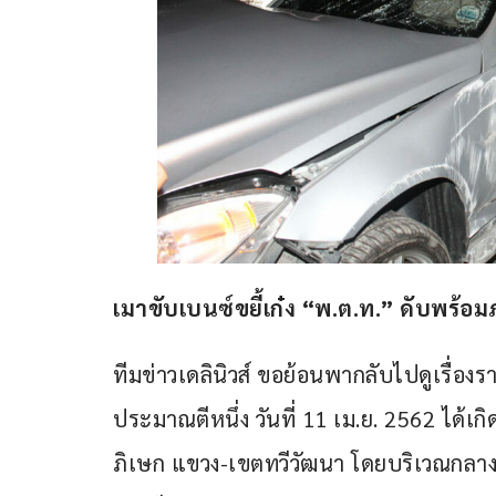
เมาขับเบนซ์ขยี้เก๋ง “พ.ต.ท.” ดับพร้อ
ทีมข่าวเดลินิวส์ ขอย้อนพากลับไปดูเรื่องราวอ
ประมาณตีหนึ่ง วันที่ 11 เม.ย. 2562 ได้
ภิเษก แขวง-เขตทวีวัฒนา โดยบริเวณกลาง