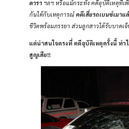
ดารา
 ฯลฯ หรือแม้กระทั่ง คดีอุบัติเหตุที่เพ
กันได้กับเหตุการณ์ 
คดีเสี่ยรถเบนซ์เมาแล
ชีวิตพร้อมภรรยา ส่วนลูกสาวได้รับบาดเจ็
แต่น่าสนใจตรงที่ คดีอุบัติเหตุครั้งนี้ ท
สูญเสีย!!