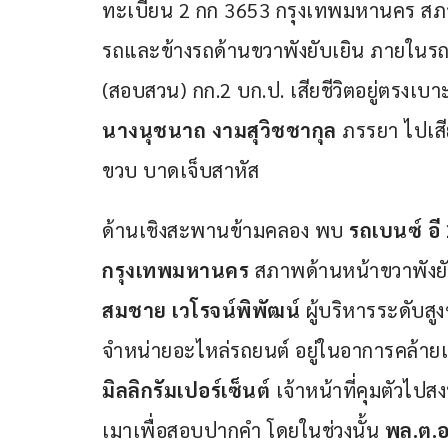
ทะเบียน 2 กก 3653 กรุงเทพมหานคร สภา
รถและข้างรถด้านขวาพังยับเยิน ภายใน
(สอบสวน) กก.2 บก.ป. เสียชีวิตอยู่ตรงเบาะ
นางนุชนาถ งามสุวิชชากุล 
ภรรยา ไปเสี
ขวบ บาดเจ็บสาหัส
ด้านเชิงสะพานข้ามคลอง พบ 
รถเบนซ์ อี
กรุงเทพมหานคร
 สภาพด้านหน้าขวาพังย
สมชาย เวโรจน์พิพัฒน์ 
ผู้บริหารระดับสู
จำหน่ายอะไหล่รถยนต์ อยู่ในอาการคล้ายเ
มิลลิกรัมเปอร์เซ็นต์
 เจ้าหน้าที่คุมตัวไป
เมาเพื่อสอบปากคำ โดยในช่วงนั้น 
พล.ต.อ