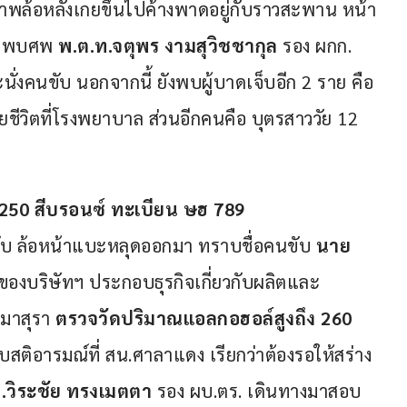
พล้อหลังเกยขึ้นไปค้างพาดอยู่กับราวสะพาน หน้า
รถพบศพ 
พ.ต.ท.จตุพร งามสุวิชชากุล
 รอง ผกก.
นั่งคนขับ นอกจากนี้ ยังพบผู้บาดเจ็บอีก 2 ราย คือ 
ยชีวิตที่โรงพยาบาล ส่วนอีกคนคือ บุตรสาววัย 12 
 250 สีบรอนซ์ ทะเบียน ษฮ 789 
ับ ล้อหน้าแบะหลุดออกมา ทราบชื่อคนขับ 
นาย
งของบริษัทฯ ประกอบธุรกิจเกี่ยวกับผลิตและ
มาสุรา 
ตรวจวัดปริมาณแอลกอฮอล์สูงถึง 260 
สงบสติอารมณ์ที่ สน.ศาลาแดง เรียกว่าต้องรอให้สร่าง
.วิระชัย ทรงเมตตา 
รอง ผบ.ตร. เดินทางมาสอบ