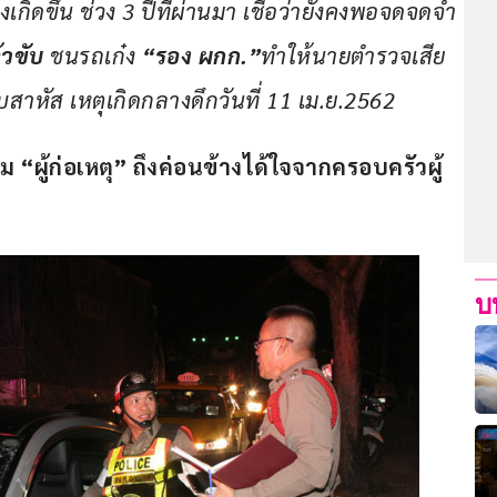
ิ่งเกิดขึ้น ช่วง 3 ปีที่ผ่านมา เชื่อว่ายังคงพอจดจดจำ
้วขับ 
ชนรถเก๋ง 
“รอง ผกก
.”
ทำให้นายตำรวจเสีย
บสาหัส เหตุเกิดกลางดึกวันที่ 11 เม.ย.2562
ำไม “ผู้ก่อเหตุ” ถึงค่อนข้างได้ใจจากครอบครัวผู้
บ