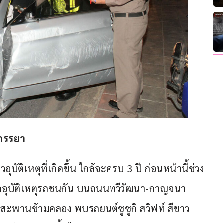
มภรรยา
ุบัติเหตุที่เกิดขึ้น ใกล้จะครบ 3 ปี ก่อนหน้านี้ช่วง
เกิดอุบัติเหตุรถชนกัน บนถนนทวีวัฒนา-กาญจนา
สะพานข้ามคลอง พบรถยนต์ซูซูกิ สวิฟท์ สีขาว 