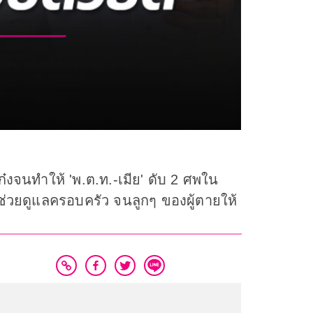
เก๋งจนทำให้ 'พ.ต.ท.-เมีย' ดับ 2 ศพใน
ะช่วยดูแลครอบครัว จนลูกๆ ของผู้ตายให้