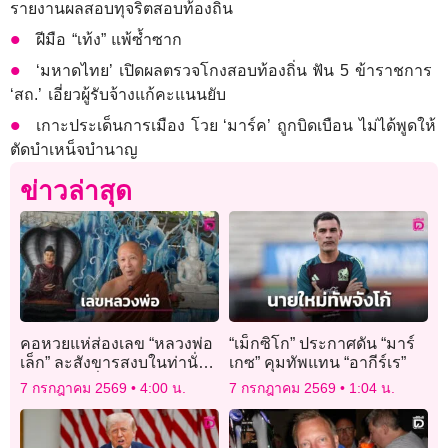
รายงานผลสอบทุจริตสอบท้องถิ่น
ฝีมือ “เท้ง” แพ้ซ้ำซาก
‘มหาดไทย’ เปิดผลตรวจโกงสอบท้องถิ่น ฟัน 5 ข้าราชการ
‘สถ.’ เอี่ยวผู้รับจ้างแก้คะแนนยับ
เกาะประเด็นการเมือง โวย ‘มาร์ค’ ถูกบิดเบือน ไม่ได้พูดให้
ตัดบำเหน็จบำนาญ
ข่าวล่าสุด
คอหวยแห่ส่องเลข “หลวงพ่อ
“เม็กซิโก” ประกาศดัน “มาร์
เล็ก” ละสังขารสงบในท่านั่ง
เกซ” คุมทัพแทน “อากีร์เร”
สมาธิ คอเสี่ยงโชคจับตาเลข
7 กรกฎาคม 2569
4:00 น.
7 กรกฎาคม 2569
1:04 น.
มงคล