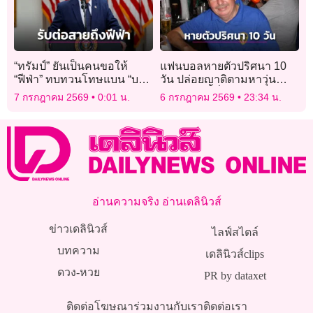
“ทรัมป์” ยันเป็นคนขอให้
แฟนบอลหายตัวปริศนา 10
“ฟีฟ่า” ทบทวนโทษแบน “บา
วัน ปล่อยญาติตามหาวุ่น
โลกุน”
ขณะเจ้าตัวนั่งเชียร์บอลโลก
7 กรกฎาคม 2569
0:01 น.
6 กรกฎาคม 2569
23:34 น.
สบายใจเฉิบ
อ่านความจริง อ่านเดลินิวส์
ข่าวเดลินิวส์
ไลฟ์สไตล์
บทความ
เดลินิวส์clips
ดวง-หวย
PR by dataxet
ติดต่อโฆษณา
ร่วมงานกับเรา
ติดต่อเรา