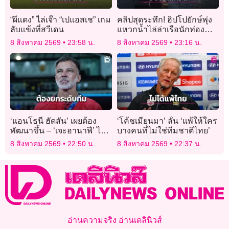
“ผีแดง” ไล่เจ๊า “เปแอสเช” เกม
คลิปสุดระทึก! ฮิปโปยักษ์พุ่ง
ลับแข้งที่สวีเดน
แหวกน้ำไล่ล่าเรือนักท่อง
เที่ยวในบอตสวานา
8 สิงหาคม 2569
23:58 น.
8 สิงหาคม 2569
23:16 น.
‘แอนโธนี ฮัดสัน’ เผยต้อง
‘โค้ชเมียนมา’ ลั่น ‘แพ้ให้ใคร
พัฒนาขึ้น – ‘เจะฮานาฟี’ ไม่
บางคนที่ไม่ใช่ทีมชาติไทย’
เครียดยิงจุดโทษ
8 สิงหาคม 2569
22:50 น.
8 สิงหาคม 2569
22:37 น.
อ่านความจริง อ่านเดลินิวส์