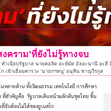
คราม’ที่ยังไม่รู้ทางจบ
ยคู่ฟ้า ทำเนียบรัฐบาล นายคอลิด อะห์มัด อัลอะนานี อะ
ก เข้าเยี่ยมคารวะ ‘นายกฯหนู’ อนุทิน ชาญวีรกูล
ในหลายด้าน ทั้งวัฒนธรรม เทคโนโลยี การศึกษา 
อ ที่สำคัญคือ  รัฐบาลเดินหน้าผลักดันชุดไทย ขึ้น
่จับต้องไม่ได้ของยูเนสโก 