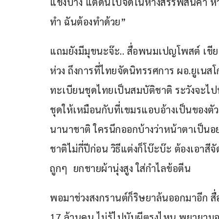
แข่งบ้าง แต่ดันไปจัดในห้างสรรพสินค้า หา
ทำ ฉันต้องทำด้วย”
แถมยังมีมุขนะจ๊ะ.. สื่อพนมเปญโพสต์ เข
ห่วง ถึงการที่ไทยจัดนิทรรศการ ผอ.ยูเนสโ
ทะเบียนชุดไทยเป็นสมบัติชาติ ระวังจะไป
ชุดให้เหมือนกับที่เขมรแอบอ้างเป็นของตั
นานาชาติ ใครนึกออกบ้างว่าหน้าตาเป็นอย่
ชาติไม่กี่ปีก่อน วิธีแต่งก็โบ๊ะบ๊ะ ต้องเอ
ถูกๆ  ยกชายผ้านุ่งสูง ใส่กำไลข้อตีน  
พอมาช่วงสงกรานต์ก็ริษยาล้นออกมาอีก สื่อ
17 ล้านคน ไม่รู้ไปนับผีตรงไหน พยายามอว