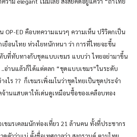
ความ elegant ไม่มีเลย สงสัยคิดอยู่แค่ว่า “ถ้าไทย
ียน OP-ED คือบทความแนวๆ ความเห็น ปริวิตกเป็น
กเยือนไทย ห่วงใยหนักหนา ว่า การที่ไทยจะขึ้น
ทับที่ทับทางกับชุดแบบเขมร แบบว่า ไทยอย่ามาขึ้น
ว ..อ่านแล้วก็ได้แต่ตลก “ชุดแบบเขมร”ในระดับ
างไร ??  ก็เขมรเพิ่งมโนว่าชุดไทยเป็นชุดประจำ
าสีจัดจ้านแสบตาให้เด่นดูเหมือนซื้อของเคลือบทอง
เขมรเคลมนักท่องเที่ยว 21 ล้านคน ทั้งที่ประชากร 
ดตัวว่าแน่ ตั้งชื่อเทศกาลว่า สงกรานต์ ตามไทย 