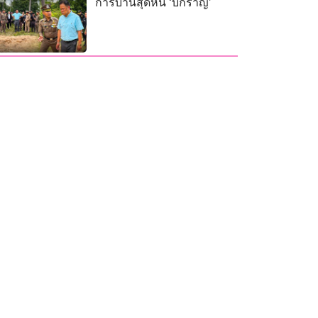
การบ้านสุดหิน ‘บิ๊กราญ’