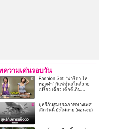
ทความเด่นรอบวัน
Fashion Set: “ฟารีดา ไห
ทองคำ” กัแฟชั่นสไตล์สวย
เปรี้ยว เฉี่ยว เซ็กซี่เกิน
ต้านทาน
บุหรี่กับสมรรถภาพทางเพศ
เลิกวันนี้ ยังไม่สาย (ตอนจบ)