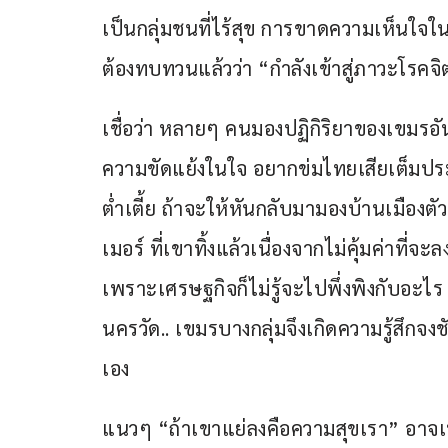
เป็นกลุ่มชนที่ไร้สุข การขาดความเห็นใจในช
ต้องทบทวนแล้วว่า “กำลังเข้าสู่ภาวะโรคจิ
เชื่อว่า หลายๆ คนมองปฏิกิริยาของเขมรอั
ความขัดแย้งในใจ อยากข่มไทยเสียเต็มปร
ต่ำเตี้ย ถ้าจะให้หันกลับมามองบ้านเมืองตั
เมอร์ ที่เขาทิ้งแล้วเนื่องจากไม่คุ้มค่าท
เพราะเศรษฐกิจก็ไม่รู้จะไปพึ่งพิงกับอะไร
นครวัด.. เขมรบางกลุ่มจึงเกิดความรู้สึกจ
เอง
แนวๆ “ถ้าเขาแย่ลงคือความสุขเรา” อาจเ