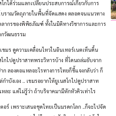
โกได้ร่วมแลกเปลี่ยนประสบการณ์เกี่ยวกับการ
โบราณวัตถุภายในพื้นที่จัดแสดง ตลอดจนแนวทาง
ากรของพิพิธภัณฑ์ ทั้งในมิติทางวิชาการและการ
มรดกวัฒนธรรม
ือเขมร ดูความเคลื่อนไหวในอินเทอร์เนตเห็นดิ้น
ูเนสโกไปดูปราสาทพระวิหารบ้าง ที่โดนถล่มยับจาก
มีปาก ลองตอแหลอะไรทางการไทยก็ชี้แจงกลับว่า ก็
่กำบังเอง .. เขมรอยากให้ยูเนสโกไปดูปราสาท
ละ แต่ไม่รู้ว่า ถ้าบริจาคมามีหักหัวคิวเท่าไร
ตอร์ เพราะเสนอชุดไทยเป็นมรดกโลก ..ก็จะไปจัด