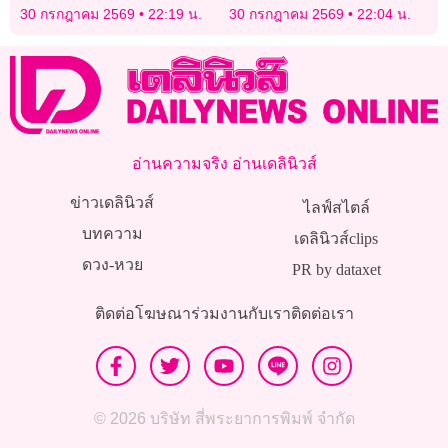
ยักษ์กระโจนจากกล่องพัสดุ
ONE-ชาตรี ลั่นกลับมาทวง
30 กรกฎาคม 2569
22:19 น.
30 กรกฎาคม 2569
22:04 น.
กลางร้าน
แชมป์โลก
อ่านความจริง อ่านเดลินิวส์
ข่าวเดลินิวส์
ไลฟ์สไตล์
บทความ
เดลินิวส์clips
ดวง-หวย
PR by dataxet
ติดต่อโฆษณา
ร่วมงานกับเรา
ติดต่อเรา
© 2026 บริษัท สี่พระยาการพิมพ์ จำกัด