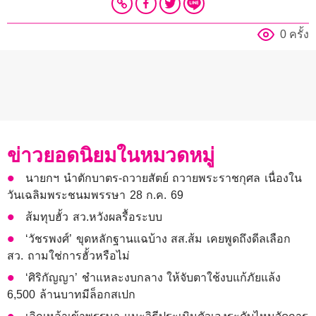
0 ครั้ง
ข่าวยอดนิยมในหมวดหมู่
นายกฯ นำตักบาตร-ถวายสัตย์ ถวายพระราชกุศล เนื่องใน
วันเฉลิมพระชนมพรรษา 28 ก.ค. 69
ส้มทุบฮั้ว สว.หวังผลรื้อระบบ
‘วัชรพงศ์’ ขุดหลักฐานแฉบ้าง สส.ส้ม เคยพูดถึงดีลเลือก
สว. ถามใช่การฮั้วหรือไม่
‘ศิริกัญญา’ ชำแหละงบกลาง ให้จับตาใช้งบแก้ภัยแล้ง
6,500 ล้านบาทมีล็อกสเปก