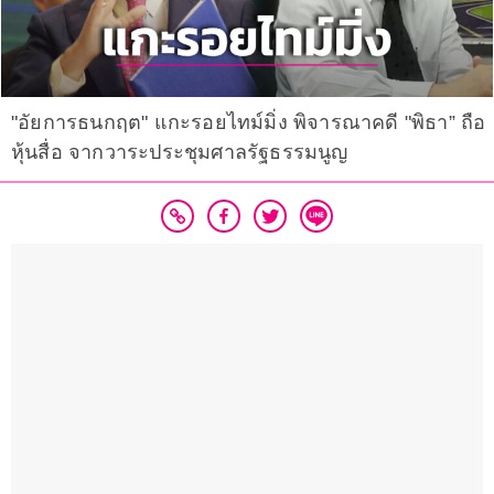
"อัยการธนกฤต" แกะรอยไทม์มิ่ง พิจารณาคดี "พิธา” ถือ
หุ้นสื่อ จากวาระประชุมศาลรัฐธรรมนูญ