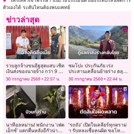
เลิกเหล้าเข้าพรรษา แนะวิธีประเมินตัวเองระดับไหนจัดการ
ตัวเองได้ ระดับไหนต้องพบแพทย์
ข่าวล่าสุด
รวบลูกจ้างขนอิฐสุดแสบ เชิด
ซมโปะ ประกันภัย เร่ง
เงินส่งของนายจ้าง กว่า 9 พัน
ประสานเคลื่อนย้ายร่าง ฮลุน
บาท อ้างคิดถึงเมีย
โซโล่ กลับไทย พร้อมดูแลค่า
30 กรกฎาคม 2569
22:57 น.
30 กรกฎาคม 2569
22:44 น.
ใช้จ่ายให้ทั้งหมด
นาทีอลหม่าน! พนักงาน ‘เฟด
‘รถถัง’ เปิดใจเคลียร์ทุกดราม่
เอ็กซ์’ แตกตื่นหลังอีกัวน่า
า รับหลงเชื่อคนผิด ขอโทษ