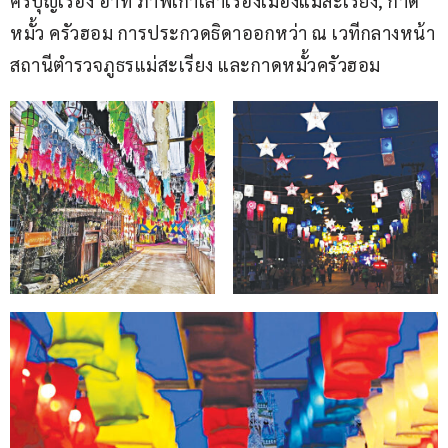
ศรีบุญเรือง อาทิ ภาพเก่าเล่าเรื่องเมืองแม่สะเรียง, กาด
หมั้ว ครัวฮอม การประกวดธิดาออกหว่า ณ เวทีกลางหน้า
สถานีตำรวจภูธรแม่สะเรียง และกาดหมั้วครัวฮอม