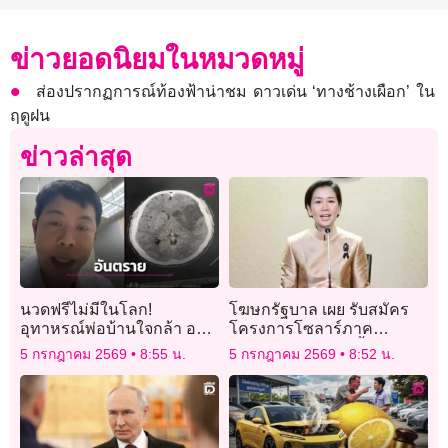
ข่าวยอดนิยมในหมวดหมู่
ส่องปรากฏการณ์ท้องฟ้าน่าชม ดาวเด่น ‘ทางช้างเผือก’ ใน
ฤดูฝน
ข่าวล่าสุด
นวดฟรีไม่มีในโลก!
โฆษกรัฐบาล เผย รับสมัคร
อุทาหรณ์พ่อบ้านใจกล้า อย่า
โครงการโซลาร์ภาค
ไว้ใจให้เมียนวด สภาพล่าสุด
ประชาชน ชวนติดตั้งโซลาร์
5 กรกฎาคม 2569
8:55 น.
5 กรกฎาคม 2569
8:52 น.
ทำเอาเข็ดไปอีกนาน
รูฟท็อปผลิตไฟใช้เอง