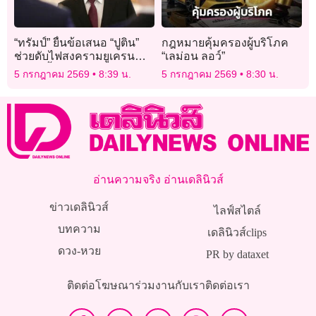
“ทรัมป์” ยื่นข้อเสนอ “ปูติน”
กฎหมายคุ้มครองผู้บริโภค
ช่วยดับไฟสงครามยูเครน
“เลม่อน ลอว์”
รัสเซียย้ำสิทธิเหนือดอนบาส
5 กรกฎาคม 2569
8:39 น.
5 กรกฎาคม 2569
8:30 น.
อ่านความจริง อ่านเดลินิวส์
ข่าวเดลินิวส์
ไลฟ์สไตล์
บทความ
เดลินิวส์clips
ดวง-หวย
PR by dataxet
ติดต่อโฆษณา
ร่วมงานกับเรา
ติดต่อเรา