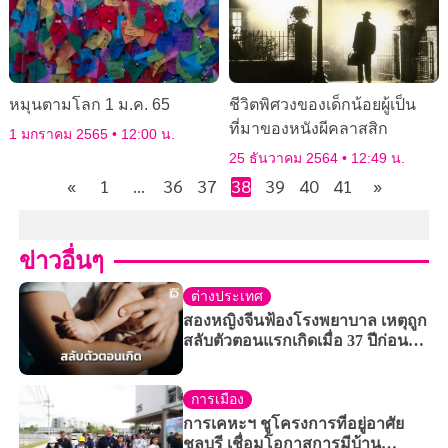
หมุนตามโลก 1 ม.ค. 65
ชีวิตพิศวงของเด็กน้อยผู้เป็น
ที่มาของหนังผีคลาสสิก
1 มกราคม 2565
12:00 น.
25 ธันวาคม 2564
12:49 น.
«
1
…
36
37
38
39
40
41
»
ข่าวอื่นๆ
ต่างประเทศ
สองหญิงจีนฟ้องโรงพยาบาล เหตุถูก
สลับตัวตอนแรกเกิดเมื่อ 37 ปีก่อน
เผยอยู่บ้านห่างกันแค่ 4 กิโลเมตร
การเมือง
การเคหะฯ ชูโครงการที่อยู่อาศัย
ชลบุรี เชื่อมโอกาสการมีบ้าน