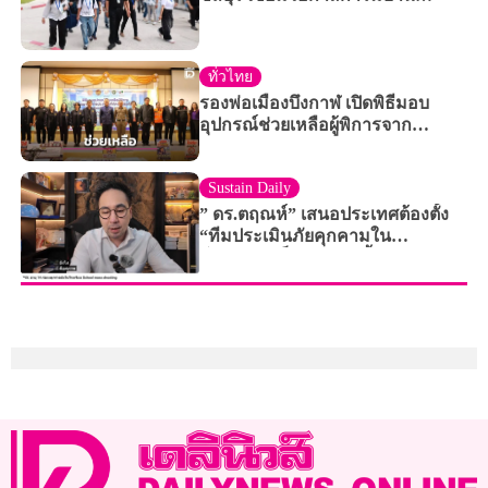
คุณภาพ
ทั่วไทย
รองพ่อเมืองบึงกาฬ เปิดพิธีมอบ
อุปกรณ์ช่วยเหลือผู้พิการจาก
อุบัติเหตุทางถนน
Sustain Daily
” ดร.ตฤณห์” เสนอประเทศต้องตั้ง
“ทีมประเมินภัยคุกคามใน
โรงเรียน”เด็กเจนใหม่ตั้งรับแบบเดิม
ไม่ได้แล้ว