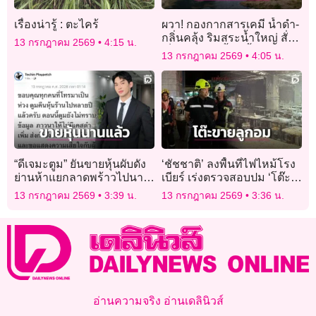
เรื่องน่ารู้ : ตะไคร้
ผวา! กองกากสารเคมี น้ำดำ-
กลิ่นคลุ้ง ริมสระน้ำใหญ่ สั่ง
13 กรกฎาคม 2569
4:15 น.
เก็บตัวอย่าง-จี้ขนทิ้ง
13 กรกฎาคม 2569
4:05 น.
“ดีเจมะตูม” ยันขายหุ้นผับดัง
‘ชัชชาติ’ ลงพื้นที่ไฟไหม้โรง
ย่านห้าแยกลาดพร้าวไปนาน
เบียร์ เร่งตรวจสอบปม ‘โต๊ะ
แล้ว หลังล่าสุดไฟเผาวอด!
ขายลูกอม’ ขวางทางหนีไฟ
13 กรกฎาคม 2569
3:39 น.
13 กรกฎาคม 2569
3:36 น.
อ่านความจริง อ่านเดลินิวส์