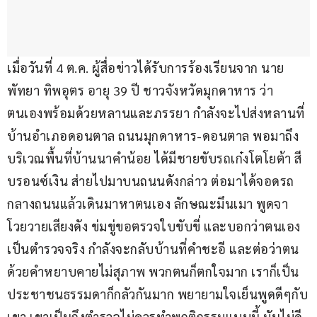
เมื่อวันที่ 4 ต.ค. ผู้สื่อข่าวได้รับการร้องเรียนจาก นาย
พัทยา ทิพอุตร อายุ 39 ปี ชาวจังหวัดมุกดาหาร ว่า 
ตนเองพร้อมด้วยหลานและภรรยา กำลังจะไปส่งหลานที่
บ้านอำเภอดอนตาล ถนนมุกดาหาร-ดอนตาล พอมาถึง
บริเวณพื้นที่บ้านนาคำน้อย ได้มีชายขับรถเก๋งโตโยต้า สี
บรอนซ์เงิน ส่ายไปมาบนถนนดังกล่าว ต่อมาได้จอดรถ
กลางถนนแล้วเดินมาหาตนเอง ลักษณะมึนเมา พูดจา
โวยวายเสียงดัง ข่มขู่ขอตรวจใบขับขี่ และบอกว่าตนเอง
เป็นตำรวจจริง กำลังจะกลับบ้านที่คำชะอี และต่อว่าตน
ด้วยคำหยาบคายไม่สุภาพ พวกตนก็ตกใจมาก เราก็เป็น
ประชาชนธรรมดาก็กลัวกันมาก พยายามใจเย็นพูดดีๆกับ
เขา เขาเป็นถึงตำรวจไม่ควรทำพฤติกรรมแบบนี้ มันไม่ดี 