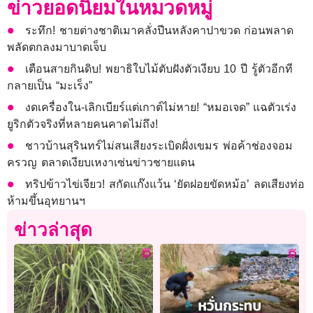
ข่าวยอดนิยมในหมวดหมู่
ระทึก! ชายต่างชาติเมาคลั่งปีนหลังคาปาขวด ก่อนพลาด
พลัดตกลงมาบาดเจ็บ
เตือนสายกินดิบ! พยาธิใบไม้ตับฝังตัวเงียบ 10 ปี รู้ตัวอีกที
กลายเป็น “มะเร็ง”
งดเครื่องใน-เลิกเบียร์แต่เกาต์ไม่หาย! “หมอเจด” แฉตัวเร่ง
ยูริกตัวจริงที่หลายคนคาดไม่ถึง!
ชาวบ้านสุรินทร์ไม่สนเสียงระเบิดฝั่งเขมร พ่อค้าช่องจอม
ครวญ ตลาดเงียบเหงาเซ่นข่าวชายแดน
ทริปข้าวไข่เจียว! สกัดแก๊งแว้น ‘ยัดฝอยขัดหม้อ’ ลดเสียงท่อ
ห้ามขึ้นอุทยานฯ
ข่าวล่าสุด