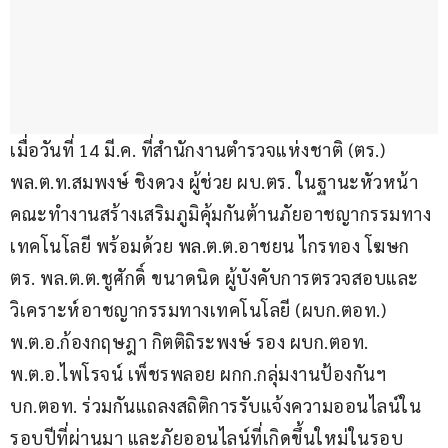
เมื่อวันที่ 14 มี.ค. ที่สำนักงานตำรวจแห่งชาติ (ตร.) 
พล.ต.ท.สมพงษ์ ชิงดวง ผู้ช่วย ผบ.ตร. ในฐานะหัวหน้า
คณะทำงานสร้างเสริมภูมิคุ้มกันต้านภัยอาชญากรรมทาง
เทคโนโลยี พร้อมด้วย พล.ต.ต.อาชยน ไกรทอง โฆษก 
ตร. พล.ต.ต.ชูศักดิ์ ขนาดนิด ผู้บังคับการตรวจสอบและ
วิเคราะห์อาชญากรรมทางเทคโนโลยี (ผบก.ตอท.) 
พ.ต.อ.ก้องกฤษฎา กิตติถิระพงษ์ รอง ผบก.ตอท. 
พ.ต.อ.ไพโรจน์ เพ็ชรพลอย ผกก.กลุ่มงานป้องกันฯ 
บก.ตอท. ร่วมกันแถลงสถิติการรับแจ้งความออนไลน์ใน
รอบปีที่ผ่านมา และภัยออนไลน์ที่เกิดขึ้นใหม่ในรอบ