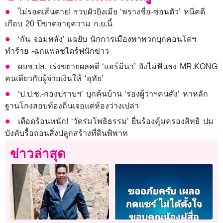
ไม่รอดเส้นตาย! รวบผัวยิงเมีย ‘พรางชื่อ-ซ่อนตัว’ หนีคดี
เกือบ 20 ปีขาดอายุความ ก.ย.นี้
‘กัน จอมพลัง’ แฉยับ นักการเมืองพาพวกบุกคอนโดฯ
ทำร้าย -ฉกแฟลชไดร์ฟนักข่าว
ผบช.ปส. เร่งขยายผลคดี ‘แอร์มีนา’ ยังไม่ฟันธง MR.KONG
คนเดียวกับผู้จ่ายเงินให้ ‘อุทัย’
‘ป.ป.ช.-กองปราบฯ’ บุกค้นบ้าน ‘รองผู้ว่าฯคนดัง’ หาหลัก
ฐานโกงสอบท้องถิ่นเจอแต่ห้องว่างเปล่า
เดือดร้อนหนัก! ‘วัดร่มโพธิธรรม’ ยื่นร้องคุ้มครองสิทธิ ปม
บังคับรื้อถอนสิ่งปลูกสร้างที่ดินพิพาท
ข่าวล่าสุด