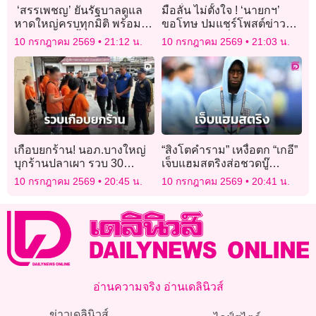
‘สรรเพชญ’ ยันรัฐบาลดูแล
มือลั่น ไม่ตั้งใจ ! ‘นายกฯ’
หาดใหญ่ครบทุกมิติ พร้อม
ขอโทษ ปมแชร์โพสต์ข่าวลือ
วางแผนป้องน้ำท่วมระยะยาว
จากเพจ FC เพื่อไทย
10 กรกฎาคม 2569
21:12 น.
10 กรกฎาคม 2569
21:03 น.
เกือบยกร้าน! นอภ.บางใหญ่
“สิงโตคำราม” เหงื่อตก “เกอี”
บุกร้านปลาเผา รวบ 30
เจ็บแฮมสตริงส่อชวดบู๊
ต่างด้าวผิดกฎหมาย
นอร์เวย์
10 กรกฎาคม 2569
20:45 น.
10 กรกฎาคม 2569
20:41 น.
อ่านความจริง อ่านเดลินิวส์
ข่าวเดลินิวส์