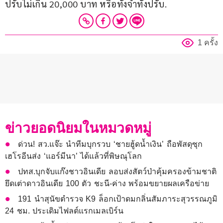
ปรับไม่เกิน 20,000 บาท หรือทั้งจำทั้งปรับ.
1 ครั้ง
ข่าวยอดนิยมในหมวดหมู่
ด่วน! สว.แจ๊ะ นำทีมบุกรวบ ‘ชายฮู้ดน้ำเงิน’ ถือพัสดุซุก
เฮโรอีนส่ง ‘แอร์มีนา’ ได้แล้วที่พิษณุโลก
ปทส.บุกจับแก๊งชาวอินเดีย ลอบส่งสัตว์ป่าคุ้มครองข้ามชาติ
ยึดเต่าดาวอินเดีย 100 ตัว ชะนี-ค่าง พร้อมขยายผลเครือข่าย
191 นำสุนัขตำรวจ K9 ล็อกเป้าดมกลิ่นสัมภาระสุวรรณภูมิ
24 ชม. ประเดิมไฟลต์แรกเมลเบิร์น