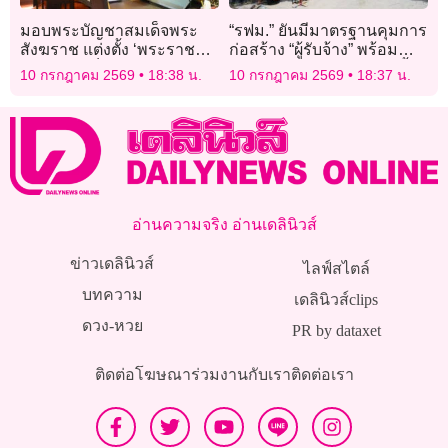
มอบพระบัญชาสมเด็จพระ
“รฟม.” ยันมีมาตรฐานคุมการ
สังฆราช แต่งตั้ง ‘พระราช
ก่อสร้าง “ผู้รับจ้าง” พร้อม
วชิรโมลี’ เป็น ‘เจ้าคณะภาค
ชดเชยผู้ได้รับผลกระทบ “น้ำ
10 กรกฎาคม 2569
18:38 น.
10 กรกฎาคม 2569
18:37 น.
14’
รั่วเข้าอุโมงค์”
อ่านความจริง อ่านเดลินิวส์
ข่าวเดลินิวส์
ไลฟ์สไตล์
บทความ
เดลินิวส์clips
ดวง-หวย
PR by dataxet
ติดต่อโฆษณา
ร่วมงานกับเรา
ติดต่อเรา