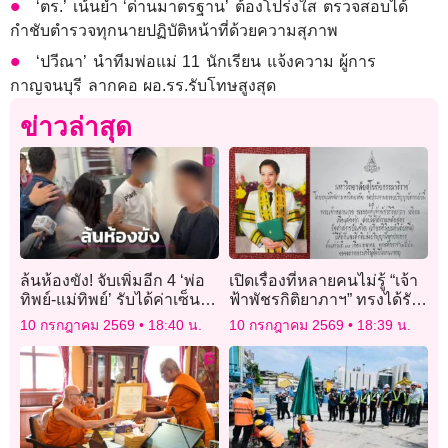
‘ตร.’ เน้นย้ำ ‘ด่านมาตรฐาน’ ต้องโปร่งใส ตรวจสอบได้
กำชับตำรวจทุกนายปฏิบัติหน้าที่ด้วยความสุภาพ
‘ปวีณา’ นำทีมพ่อแม่ 11 นักเรียน แจ้งความ ผู้การ
กาญจนบุรี ลากคอ ผอ.รร.รับโทษสูงสุด
ข่าวล่าสุด
ล้นห้องขัง! จับเพิ่มอีก 4 ‘พ่อ
เปิดเรื่องที่หลายคนไม่รู้ “เจ้า
ทิพย์-แม่ทิพย์’ รับได้ค่าเซ็น
ฟ้าพัชรกิติยาภาฯ” ทรงได้รับ
รับรองบุตร 1,500-3,000 บาท
เกียรตินิยมอันดับ 1 อีกใบจาก
10 กรกฎาคม 2569
18:40 น.
10 กรกฎาคม 2569
18:39 น.
มสธ.