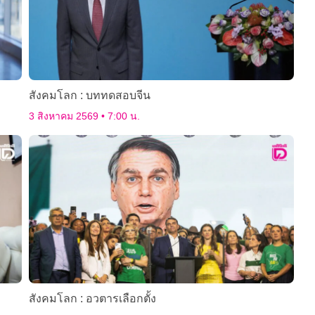
สังคมโลก : บททดสอบจีน
3 สิงหาคม 2569
7:00 น.
สังคมโลก : อวตารเลือกตั้ง