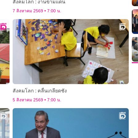
สังคมโลก : งานข้ามแดน
7 สิงหาคม 2569
7:00 น.
สังคมโลก : คลื่นเกลียดชัง
5 สิงหาคม 2569
7:00 น.