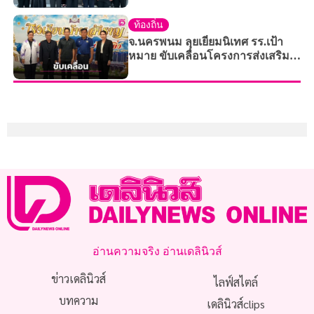
ท้องถิ่น
จ.นครพนม ลุยเยี่ยมนิเทศ รร.เป้า
หมาย ขับเคลื่อนโครงการส่งเสริม
พูด อ่าน เขียน ภาษาไทย สนองพระ
ราชดำริ
อ่านความจริง อ่านเดลินิวส์
ข่าวเดลินิวส์
ไลฟ์สไตล์
บทความ
เดลินิวส์clips