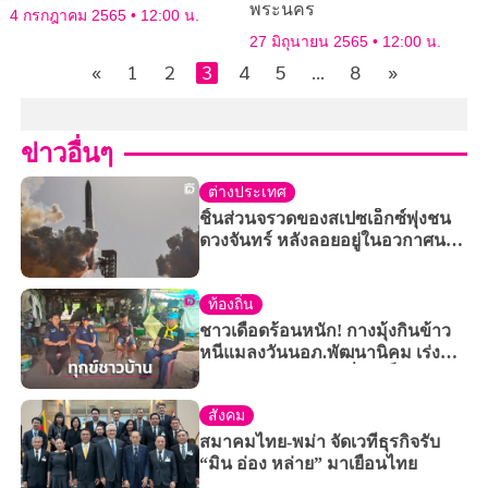
พระนคร
4 กรกฎาคม 2565
12:00 น.
27 มิถุนายน 2565
12:00 น.
«
1
2
3
4
5
…
8
»
ข่าวอื่นๆ
ต่างประเทศ
ชิ้นส่วนจรวดของสเปซเอ็กซ์พุ่งชน
ดวงจันทร์ หลังลอยอยู่ในอวกาศนาน
กว่า 1 ปี
ท้องถิ่น
ชาวเดือดร้อนหนัก! กางมุ้งกินข้าว
หนีแมลงวันนอภ.พัฒนานิคม เร่งแก้
ปัญหาฟาร์มไก่ ส่งกลิ่นเหม็น
สังคม
สมาคมไทย-พม่า จัดเวทีธุรกิจรับ
“มิน อ่อง หล่าย” มาเยือนไทย