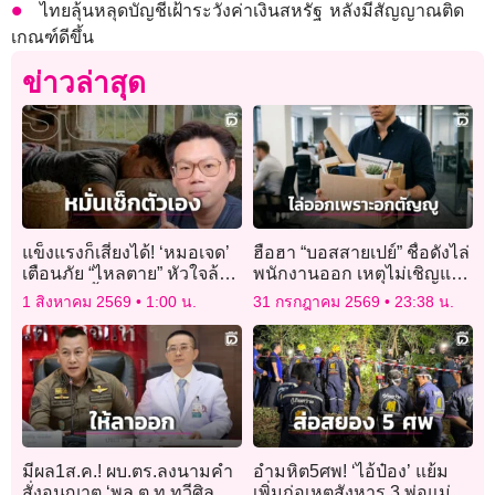
ไทยลุ้นหลุดบัญชีเฝ้าระวังค่าเงินสหรัฐ หลังมีสัญญาณติด
เกณฑ์ดีขึ้น
ข่าวล่าสุด
แข็งแรงก็เสี่ยงได้! ‘หมอเจด’
ฮือฮา “บอสสายเปย์” ชื่อดังไล่
เตือนภัย “ไหลตาย” หัวใจล้ม
พนักงานออก เหตุไม่เชิญแม่
เหลวดึก มื้อใหญ่-แอลกอฮอล์
มางานแต่งเพราะอายหน้าตา
1 สิงหาคม 2569
1:00 น.
31 กรกฎาคม 2569
23:38 น.
ตัวกระตุ้นชั้นดี
มีผล1ส.ค.! ผบ.ตร.ลงนามคำ
อำมหิต5ศพ! ‘ไอ้ป๋อง’ แย้ม
สั่งอนุญาต ‘พล.ต.ท.ทวีศิลป์’
เพิ่มก่อเหตุสังหาร 3 พ่อแม่ลูก