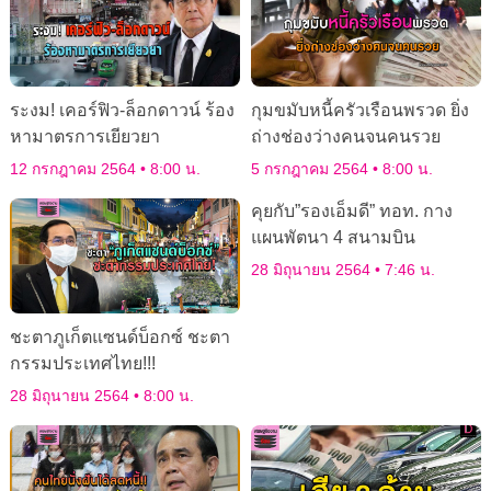
ระงม! เคอร์ฟิว-ล็อกดาวน์ ร้อง
กุมขมับหนี้ครัวเรือนพรวด ยิ่ง
หามาตรการเยียวยา
ถ่างช่องว่างคนจนคนรวย
12 กรกฎาคม 2564
8:00 น.
5 กรกฎาคม 2564
8:00 น.
คุยกับ”รองเอ็มดี” ทอท. กาง
แผนพัตนา 4 สนามบิน
28 มิถุนายน 2564
7:46 น.
ชะตาภูเก็ตแซนด์บ็อกซ์ ชะตา
กรรมประเทศไทย!!!
28 มิถุนายน 2564
8:00 น.