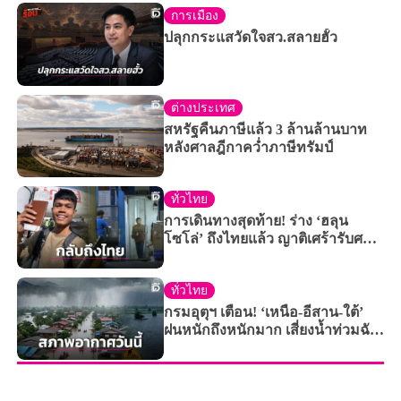
การเมือง
ปลุกกระแสวัดใจสว.สลายฮั้ว
ต่างประเทศ
สหรัฐคืนภาษีแล้ว 3 ล้านล้านบาท
หลังศาลฎีกาคว่ำภาษีทรัมป์
ทั่วไทย
การเดินทางสุดท้าย! ร่าง ‘ฮลุน
โซโล่’ ถึงไทยแล้ว ญาติเศร้ารับศพ
ส่งชันสูตร
ทั่วไทย
กรมอุตุฯ เตือน! ‘เหนือ-อีสาน-ใต้’
ฝนหนักถึงหนักมาก เสี่ยงน้ำท่วมฉับ
พลัน