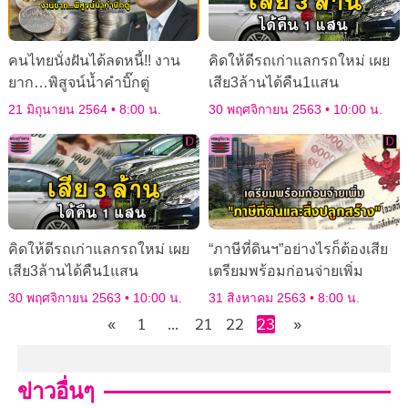
คนไทยนั่งฝันได้ลดหนี้!! งาน
คิดให้ดีรถเก่าแลกรถใหม่ เผย
ยาก…พิสูจน์น้ำคำบิ๊กตู่
เสีย3ล้านได้คืน1แสน
21 มิถุนายน 2564
8:00 น.
30 พฤศจิกายน 2563
10:00 น.
คิดให้ดีรถเก่าแลกรถใหม่ เผย
“ภาษีที่ดินฯ”อย่างไรก็ต้องเสีย
เสีย3ล้านได้คืน1แสน
เตรียมพร้อมก่อนจ่ายเพิ่ม
30 พฤศจิกายน 2563
10:00 น.
31 สิงหาคม 2563
8:00 น.
«
1
…
21
22
23
»
ข่าวอื่นๆ