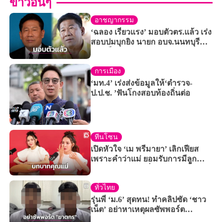
ข่าวอื่นๆ
อาชญากรรม
‘ฉลอง เรี่ยวแรง’ มอบตัวตร.แล้ว เร่ง
สอบปมบุกยิง นายก อบจ.นนทบุรี
บาดเจ็บสาหัส!
การเมือง
‘มท.4’ เร่งส่งข้อมูลให้‘ตำรวจ-
ป.ป.ช. ’ฟันโกงสอบท้องถิ่นต่อ
ทีนโซน
เปิดหัวใจ ‘เม พรีมายา’ เลิกเฟียส
เพราะคำว่าแม่ ยอมรับการมีลูก
ทำให้ต้องปรับเปลี่ยนตัวเองครั้งใหญ่
ทั่วไทย
รุ่นพี่ ‘ม.6’ สุดทน! ทำคลิปซัด ‘ชาว
เน็ต’ อย่าหาเหตุผลซัพพอร์ต
‘ฆาตกร’ สังหารหมู่ครู-นักเรียน