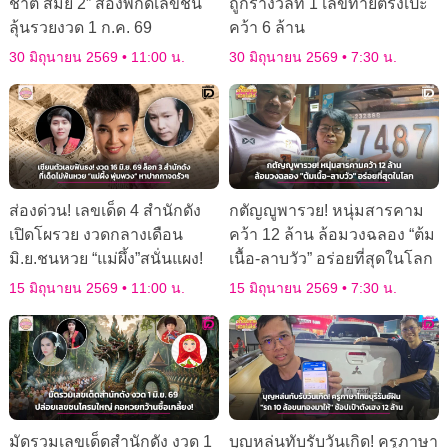
ชาติ สมัย 2” ส่องพิกัดเลขชน
ถูกรางวัลที่ 1 เลขท้ายตรงเป๊ะ
ลุ้นรวยงวด 1 ก.ค. 69
คว้า 6 ล้าน
30 มิถุนายน 2569
11:00 น.
30 มิถุนายน 2569
7:30 น.
ส่องด่วน! เลขเด็ด 4 สำนักดัง
กตัญญูพารวย! หนุ่มสารคาม
เปิดโผรวย งวดกลางเดือน
คว้า 12 ล้าน ล้อมวงฉลอง “ต้ม
มิ.ย.ชนหวย “แม่ผึ้ง”สนั่นแผง!
เนื้อ-ลาบวัว” อร่อยที่สุดในโลก
15 มิถุนายน 2569
11:00 น.
15 มิถุนายน 2569
7:30 น.
มัดรวมเลขเด็ดสำนักดัง งวด 1
บุญหล่นทับรับวันเกิด! ครูภาษา