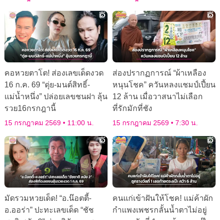
คอหวยตาโต! ส่องเลขเด็ดงวด
ส่องปรากฏการณ์ “ผ้าเหลือง
16 ก.ค. 69 “ดุ่ย-มนต์สิทธิ์-
หนุนโชค” ควันหลงแชมป์เปี้ยน
แม่น้ำหนึ่ง” ปล่อยเลขชนฝา ลุ้น
12 ล้าน เมื่อวาสนาไม่เลือก
รวย16กรกฎานี้
ที่รักมักที่ชัง
15 กรกฎาคม 2569
11:00 น.
15 กรกฎาคม 2569
7:30 น.
มัดรวมหวยเด็ด! “อ.น๊อตตี้-
คนแก่เข้าฝันให้โชค! แม่ค้าผัก
อ.ออร่า” ปะทะเลขเด็ด “ชัช
กำแพงเพชรกลั้นน้ำตาไม่อยู่