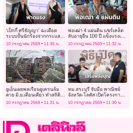
‘เป็กกี้ ศรีธัญญา’ ฉะเดือด
พ่อเฒ่า 4 แผ่นดิน แชร์เคล็ด
ระบบปั้นนักร้องจากกระแส
ลับอายุยืน 100 ปี แข็งแรงเดิน
ลบ ฟาดแรงสังคมอัปรีย์นิยม
เหินช่วยเหลือตัวเองได้
10 กรกฎาคม 2569
11:35 น.
10 กรกฎาคม 2569
11:32 น.
คนชั่ว!
ยูเอ็นเผยพลเรือนยูเครนล้ม
ทม.สระบุรี จับมือ พาณิชย์
ตาย มิ.ย.เดือนเดียว ทำสถิติ
จังหวัด-โลตัส เปิดโครงการ
สูงสุดในรอบกว่า 3 ปี
“เสริมพลังบุญด้วยชุด
10 กรกฎาคม 2569
11:31 น.
10 กรกฎาคม 2569
11:30 น.
สังฆทานคุณภาพ”