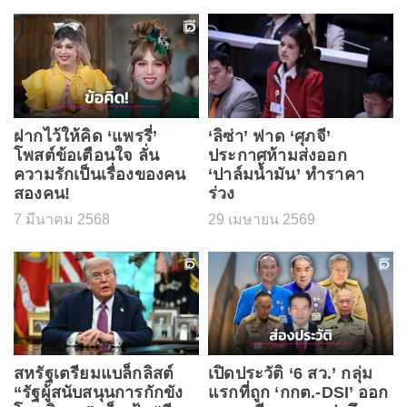
ฝากไว้ให้คิด ‘แพรรี่’
‘ลิซ่า’ ฟาด ‘ศุภจี’
โพสต์ข้อเตือนใจ ลั่น
ประกาศห้ามส่งออก
ความรักเป็นเรื่องของคน
‘ปาล์มน้ำมัน’ ทำราคา
สองคน!
ร่วง
7 มีนาคม 2568
29 เมษายน 2569
สหรัฐเตรียมแบล็กลิสต์
เปิดประวัติ ‘6 สว.’ กลุ่ม
“รัฐผู้สนับสนุนการกักขัง
แรกที่ถูก ‘กกต.-DSI’ ออก