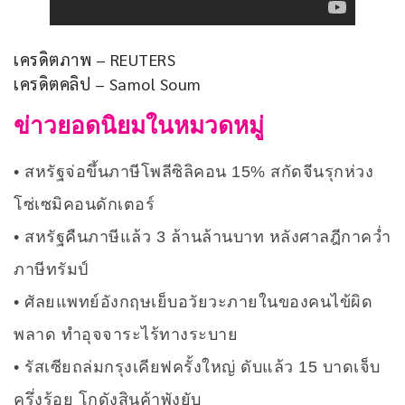
เครดิตภาพ – REUTERS
เครดิตคลิป – Samol Soum
ข่าวยอดนิยมในหมวดหมู่
สหรัฐจ่อขึ้นภาษีโพลีซิลิคอน 15% สกัดจีนรุกห่วง
โซ่เซมิคอนดักเตอร์
สหรัฐคืนภาษีแล้ว 3 ล้านล้านบาท หลังศาลฎีกาคว่ำ
ภาษีทรัมป์
ศัลยแพทย์อังกฤษเย็บอวัยวะภายในของคนไข้ผิด
พลาด ทำอุจจาระไร้ทางระบาย
รัสเซียถล่มกรุงเคียฟครั้งใหญ่ ดับแล้ว 15 บาดเจ็บ
ครึ่งร้อย โกดังสินค้าพังยับ