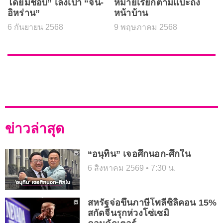
โดยมิชอบ” เล็งเป้า “จีน-
หมายเรียกตามแปะถึง
อิหร่าน”
หน้าบ้าน
6 กันยายน 2568
9 พฤษภาคม 2568
ข่าวล่าสุด
“อนุทิน” เจอศึกนอก-ศึกใน
6 สิงหาคม 2569
7:30 น.
สหรัฐจ่อขึ้นภาษีโพลีซิลิคอน 15%
สกัดจีนรุกห่วงโซ่เซมิ