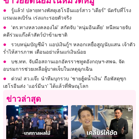
ข่าวยอดนิยมในหมวดหมู่
รู้แล้ว! ปลายทางพัสดุเฮโรอีนแอร์สาว “เดียร์” นัดรับที่โรง
แรมเมลเบิร์น เร่งแกะรอยตัวจริง
‘ตร.ทางหลวงคลองไผ่’ สกัดจับ ‘หนุ่มอินเดีย’ หนีหมายจับ
คดีร่วมแก๊งค้าสัตว์ป่าข้ามชาติ
รวบหนุ่มบัญชีม้า แอปเงินกู้ฯ หลอกเหยื่อสูญนับแสน เจ้าตัว
ร่ำไห้สารภาพ เตือนอย่าเห็นแก่เงินน้อย
บช.ทท. จับมือสถานเอกอัครราชทูตอังกฤษฯ-สพฉ. จัด
อบรมการช่วยเหลือผู้บาดเจ็บในเหตุฉุกเฉิน
ด่วน! สว.แจ๊ะ นำทีมบุกรวบ ‘ชายฮู้ดน้ำเงิน’ ถือพัสดุซุก
เฮโรอีนส่ง ‘แอร์มีนา’ ได้แล้วที่พิษณุโลก
ข่าวล่าสุด