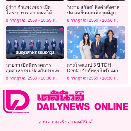
ผู้ว่าฯ กำแพงเพชร เปิด
‘ทราย สก๊อต’ ฟังคำสั่งศาล
โครงการเทศกาลผลไม้
ปม แม่ยื่นถอนฟ้องคดีลูก
อาหาร และของดีคลองลาน
เนรคุณ คาดเที่ยงนี้ชัดเจน
8 กรกฎาคม 2569
10:55 น.
8 กรกฎาคม 2569
10:50 น.
ประจำปี 2569
นายกฯ เปิดนิทรรศการ
กางโรดแมป 3 ปี TDH
อุตสาหกรรมป้องกันประเทศ
Dental จัดทัพธุรกิจรับเมกะ
โชว์ขึ้นรถหุ้มเกราะล้อยาง
เทรนด์ Longevity Beauty &
8 กรกฎาคม 2569
10:38 น.
8 กรกฎาคม 2569
10:30 น.
บริษัทคนไทย
Wellness รุกขยายสาขา
อ่านความจริง อ่านเดลินิวส์