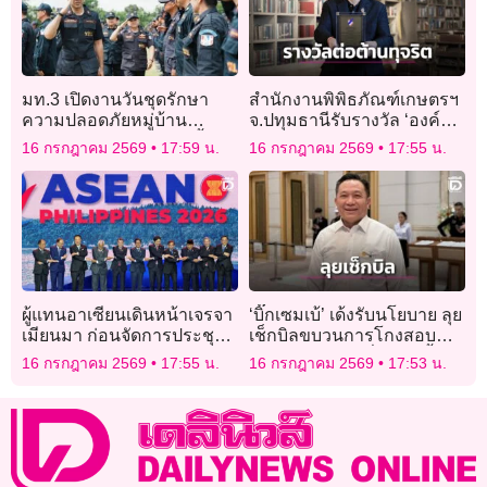
มท.3 เปิดงานวันชุดรักษา
สำนักงานพิพิธภัณฑ์เกษตรฯ
ความปลอดภัยหมู่บ้าน
จ.ปทุมธานีรับรางวัล ‘องค์กร
ปี 69 อ่านสาร ‘นายกฯ’ ย้ำ
ดีเด่นด้านการต่อต้านทุจริต’
16 กรกฎาคม 2569
17:59 น.
16 กรกฎาคม 2569
17:55 น.
พลังราษฎรอาสา คือกลไก
สำคัญบำบัดทุกข์ บำรุงสุข
ผู้แทนอาเซียนเดินหน้าเจรจา
‘บิ๊กเซมเบ้’ เด้งรับนโยบาย ลุย
เมียนมา ก่อนจัดการประชุม
เช็กบิลขบวนการโกงสอบ
รัฐมนตรีต่างประเทศ
ข้าราชการท้องถิ่น พรุ่งนี้
16 กรกฎาคม 2569
17:55 น.
16 กรกฎาคม 2569
17:53 น.
ลอตแรก 3,000 ราย