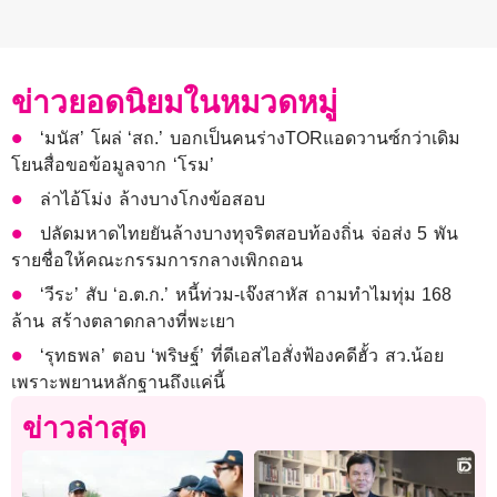
ข่าวยอดนิยมในหมวดหมู่
‘มนัส’ โผล่ ‘สถ.’ บอกเป็นคนร่างTORแอดวานซ์กว่าเดิม
โยนสื่อขอข้อมูลจาก ‘โรม’
ล่าไอ้โม่ง ล้างบางโกงข้อสอบ
ปลัดมหาดไทยยันล้างบางทุจริตสอบท้องถิ่น จ่อส่ง 5 พัน
รายชื่อให้คณะกรรมการกลางเพิกถอน
‘วีระ’ สับ ‘อ.ต.ก.’ หนี้ท่วม-เจ๊งสาหัส ถามทำไมทุ่ม 168
ล้าน สร้างตลาดกลางที่พะเยา
‘รุทธพล’ ตอบ ‘พริษฐ์’ ที่ดีเอสไอสั่งฟ้องคดีฮั้ว สว.น้อย
เพราะพยานหลักฐานถึงแค่นี้
ข่าวล่าสุด