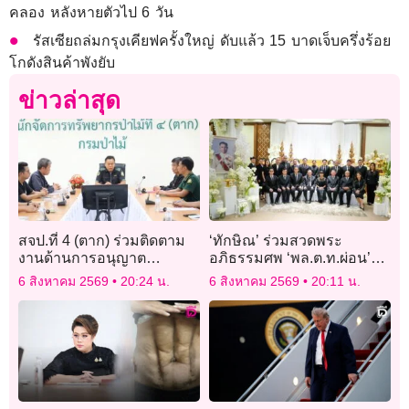
คลอง หลังหายตัวไป 6 วัน
รัสเซียถล่มกรุงเคียฟครั้งใหญ่ ดับแล้ว 15 บาดเจ็บครึ่งร้อย
โกดังสินค้าพังยับ
ข่าวล่าสุด
สจป.ที่ 4 (ตาก) ร่วมติดตาม
‘ทักษิณ’ ร่วมสวดพระ
งานด้านการอนุญาต
อภิธรรมศพ ‘พล.ต.ท.ผ่อน’
อุตสาหกรรมไม้ ยกระดับ
พ่อตา ‘อดีตนายกฯเศรษฐา’
6 สิงหาคม 2569
20:24 น.
6 สิงหาคม 2569
20:11 น.
มาตรฐานการกำกับดูแล