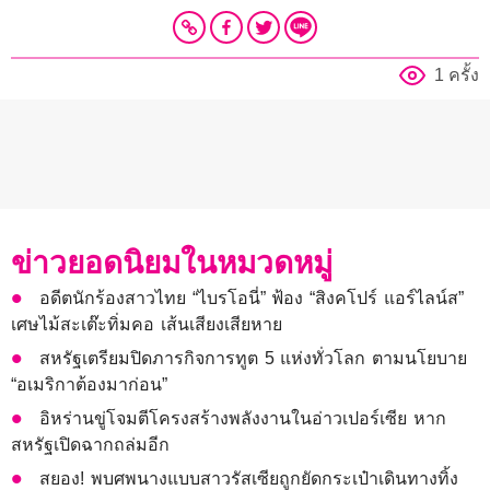
1 ครั้ง
ข่าวยอดนิยมในหมวดหมู่
อดีตนักร้องสาวไทย “ไบรโอนี่” ฟ้อง “สิงคโปร์ แอร์ไลน์ส”
เศษไม้สะเต๊ะทิ่มคอ เส้นเสียงเสียหาย
สหรัฐเตรียมปิดภารกิจการทูต 5 แห่งทั่วโลก ตามนโยบาย
“อเมริกาต้องมาก่อน”
อิหร่านขู่โจมตีโครงสร้างพลังงานในอ่าวเปอร์เซีย หาก
สหรัฐเปิดฉากถล่มอีก
สยอง! พบศพนางแบบสาวรัสเซียถูกยัดกระเป๋าเดินทางทิ้ง