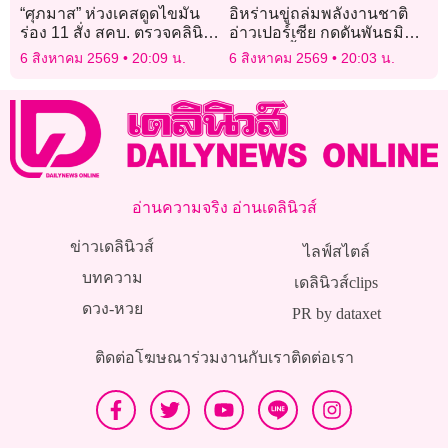
“ศุภมาส” ห่วงเคสดูดไขมัน
อิหร่านขู่ถล่มพลังงานชาติ
ร่อง 11 สั่ง สคบ. ตรวจคลินิก
อ่าวเปอร์เซีย กดดันพันธมิตร
เสริมความงาม
สหรัฐยับยั้ง “ทรัมป์”
6 สิงหาคม 2569
20:09 น.
6 สิงหาคม 2569
20:03 น.
อ่านความจริง อ่านเดลินิวส์
ข่าวเดลินิวส์
ไลฟ์สไตล์
บทความ
เดลินิวส์clips
ดวง-หวย
PR by dataxet
ติดต่อโฆษณา
ร่วมงานกับเรา
ติดต่อเรา