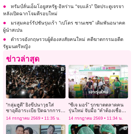
ทรัมป์ลั่นเอ็มโอยูสหรัฐ-อิหร่าน “จบแล้ว” ปิดประตูเจรจา
หลังเปิดฉากโจมตีรอบใหม่
มรสุมคอร์รัปชันรุมเร้า “เปโดร ซานเชซ” เดิมพันอนาคต
ผู้นำสเปน
ตำรวจอังกฤษรวบผู้ต้องสงสัยคนใหม่ คดีฆาตกรรมอดีต
รัฐมนตรีหญิง
ข่าวล่าสุด
“กลุ่มฮูตี” ยิงขีปนาวุธใส่
“ซีเจ มอร์” รุกฆาตตลาดคน
ซาอุดีอาระเบีย ปิดฉากการ
รุ่นใหม่ จับมือ “คำต้องเชื่อม”
สงบศึกยาวนาน 4 ปี
จัดแคมปัสทัวร์
14 กรกฎาคม 2569
11:35 น.
14 กรกฎาคม 2569
11:34 น.