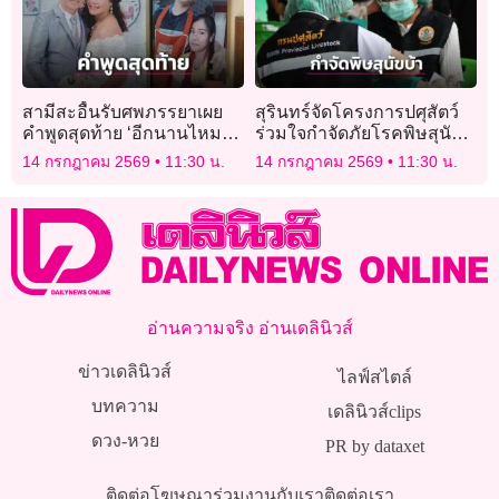
สามีสะอื้นรับศพภรรยาเผย
สุรินทร์จัดโครงการปศุสัตว์
คำพูดสุดท้าย ‘อีกนานไหม
ร่วมใจกำจัดภัยโรคพิษสุนัข
ทำไมยังไม่กลับ’
บ้า เฉลิมพระเกียรติฯ
14 กรกฎาคม 2569
11:30 น.
14 กรกฎาคม 2569
11:30 น.
อ่านความจริง อ่านเดลินิวส์
ข่าวเดลินิวส์
ไลฟ์สไตล์
บทความ
เดลินิวส์clips
ดวง-หวย
PR by dataxet
ติดต่อโฆษณา
ร่วมงานกับเรา
ติดต่อเรา