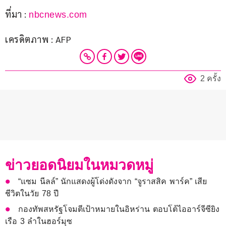
ที่มา : 
nbcnews.com
เครดิตภาพ : AFP
2 ครั้ง
ข่าวยอดนิยมในหมวดหมู่
“แซม นีลล์” นักแสดงผู้โด่งดังจาก “จูราสสิค พาร์ค” เสีย
ชีวิตในวัย 78 ปี
กองทัพสหรัฐโจมตีเป้าหมายในอิหร่าน ตอบโต้ไออาร์จีซียิง
เรือ 3 ลำในฮอร์มุซ