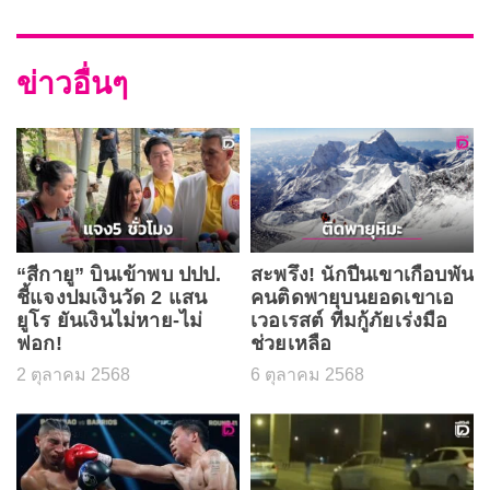
ข่าวอื่นๆ
“สีกายู” บินเข้าพบ ปปป.
สะพรึง! นักปีนเขาเกือบพัน
ชี้แจงปมเงินวัด 2 แสน
คนติดพายุบนยอดเขาเอ
ยูโร ยันเงินไม่หาย-ไม่
เวอเรสต์ ทีมกู้ภัยเร่งมือ
ฟอก!
ช่วยเหลือ
2 ตุลาคม 2568
6 ตุลาคม 2568