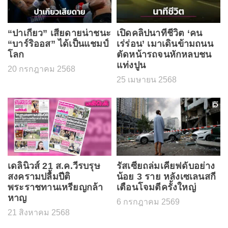
“ปาเกียว” เสียดายน่าชนะ
เปิดคลิปนาทีชีวิต ‘คน
“บาร์ริออส” ได้เป็นแชมป์
เร่ร่อน’ เมาเดินข้ามถนน
โลก
ตัดหน้ารถจนหักหลบชน
แท่งปูน
20 กรกฎาคม 2568
25 เมษายน 2568
เดลินิวส์ 21 ส.ค.วีรบรุษ
รัสเซียถล่มเคียฟดับอย่าง
สงครามปลื้มปีติ
น้อย 3 ราย หลังเซเลนสกี
พระราชทานเหรียญกล้า
เตือนโจมตีครั้งใหญ่
หาญ
6 กรกฎาคม 2569
21 สิงหาคม 2568