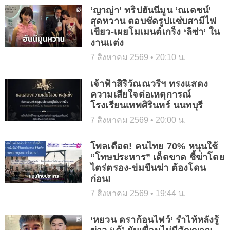
‘ญาญ่า’ ทริปฮันนีมูน ‘ณเดชน์’
สุดหวาน ตอบชัดรูปแซ่บสามีไฟ
เขียว-เผยโมเมนต์เกร็ง ‘ลิซ่า’ ใน
งานแต่ง
7 สิงหาคม 2569
20:10 น.
เจ้าฟ้าสิริวัณณวรีฯ ทรงแสดง
ความเสียใจต่อเหตุการณ์
โรงเรียนเทพศิรินทร์ นนทบุรี
7 สิงหาคม 2569
20:00 น.
โพลเดือด! คนไทย 70% หนุนใช้
“โทษประหาร” เด็ดขาด ชี้ฆ่าโดย
ไตร่ตรอง-ข่มขืนฆ่า ต้องโดน
ก่อน!
7 สิงหาคม 2569
19:44 น.
‘หยวน ดราก้อนไฟว์’ ร่ำไห้หลังรู้