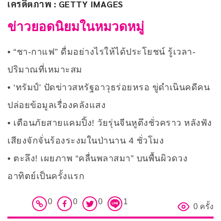
เครดิตภาพ : GETTY IMAGES
ข่าวยอดนิยมในหมวดหมู่
“ชา-กาแฟ” ดื่มอย่างไรให้ได้ประโยชน์ รู้เวลา-
ปริมาณที่เหมาะสม
‘ทรัมป์’ ปัดข่าวสหรัฐอาวุธร่อยหรอ ขู่ดำเนินคดีคน
ปล่อยข้อมูลเรื่องคลังแสง
เตือนภัยสายแคมปิ้ง! วัยรุ่นจีนหูตึงชั่วคราว หลังฟัง
เสียงจักจั่นร้องระงมในป่านาน 4 ชั่วโมง
ตะลึง! เผยภาพ “คลื่นพลาสมา” บนพื้นผิวดวง
อาทิตย์เป็นครั้งแรก
0
0
0
1
0 ครั้ง