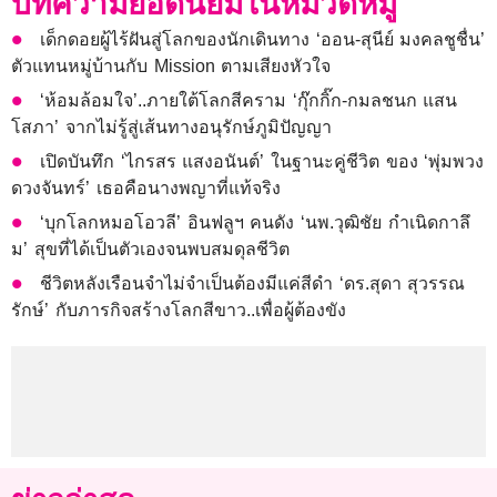
บทความยอดนิยมในหมวดหมู่
เด็กดอยผู้ไร้ฝันสู่โลกของนักเดินทาง ‘ออน-สุนีย์ มงคลชูชื่น’
ตัวแทนหมู่บ้านกับ Mission ตามเสียงหัวใจ
‘ห้อมล้อมใจ’..ภายใต้โลกสีคราม ‘กุ๊กกิ๊ก-กมลชนก แสน
โสภา’ จากไม่รู้สู่เส้นทางอนุรักษ์ภูมิปัญญา
เปิดบันทึก ‘ไกรสร แสงอนันต์’ ในฐานะคู่ชีวิต ของ ‘พุ่มพวง
ดวงจันทร์’ เธอคือนางพญาที่แท้จริง
‘บุกโลกหมอโอวลี’ อินฟลูฯ คนดัง ‘นพ.วุฒิชัย กำเนิดกาลึ
ม’ สุขที่ได้เป็นตัวเองจนพบสมดุลชีวิต
ชีวิตหลังเรือนจำไม่จำเป็นต้องมีแค่สีดำ ‘ดร.สุดา สุวรรณ
รักษ์’ กับภารกิจสร้างโลกสีขาว..เพื่อผู้ต้องขัง