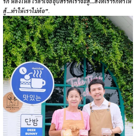
รัก หลงใหล เวลาเจออุปสรรคเราจะสู้…สิ่งที่เรารักทำให้
สู้…ทำให้เราไม่ท้อ”
.