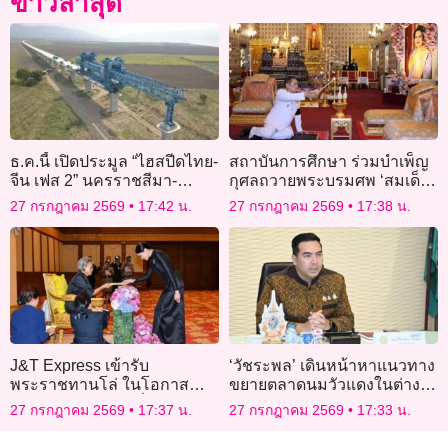
ข่าวล่าสุด
ธ.ค.นี้ เปิดประมูล “ไฮสปีดไทย-
สถาบันการศึกษา ร่วมบำเพ็ญ
จีน เฟส 2” นครราชสีมา-
กุศลถวายพระบรมศพ ‘สมเด็จ
หนองคาย 8 สัญญา 3.4 แสน
พระพันปีหลวง’
27 กรกฎาคม 2569
17:42 น.
27 กรกฎาคม 2569
17:38 น.
ล้าน เปิดปี 74
J&T Express เข้ารับ
‘วัชระพล’ เดินหน้าหาแนวทาง
พระราชทานโล่ ในโอกาส
ขยายตลาดนมวัวแดงในต่าง
สนับสนุนงานเดิน–วิ่ง วันหัวใจ
ประเทศ
27 กรกฎาคม 2569
17:37 น.
27 กรกฎาคม 2569
17:33 น.
โลก ประจำปี 2569